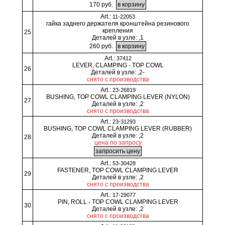
170 руб.
Art.:
11-22053
гайка заднего держателя кронштейна резинового
крепления
25
Деталей в узле: ,1
260 руб.
Art.:
37412
LEVER, CLAMPING - TOP COWL
26
Деталей в узле: ,2-
снято с производства
Art.:
23-26819
BUSHING, TOP COWL CLAMPING LEVER (NYLON)
27
Деталей в узле: ,2
снято с производства
Art.:
23-31293
BUSHING, TOP COWL CLAMPING LEVER (RUBBER)
Деталей в узле: ,2
28
цена по запросу
Art.:
53-30428
FASTENER, TOP COWL CLAMPING LEVER
29
Деталей в узле: ,2
снято с производства
Art.:
17-29077
PIN, ROLL - TOP COWL CLAMPING LEVER
30
Деталей в узле: ,2
снято с производства