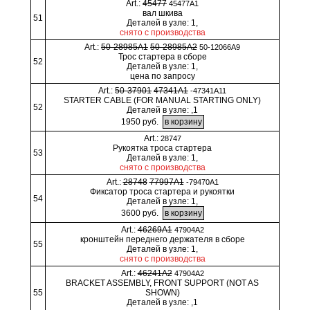
Art.:
45477
45477A1
вал шкива
51
Деталей в узле: 1,
снято с производства
Art.:
50-28985A1
50-28985A2
50-12066A9
Трос стартера в сборе
52
Деталей в узле: 1,
цена по запросу
Art.:
50-37901
47341A1
-47341A11
STARTER CABLE (FOR MANUAL STARTING ONLY)
52
Деталей в узле: ,1
1950 руб.
Art.:
28747
Рукоятка троса стартера
53
Деталей в узле: 1,
снято с производства
Art.:
28748
77997A1
-79470A1
Фиксатор троса стартера и рукоятки
54
Деталей в узле: 1,
3600 руб.
Art.:
46269A1
47904A2
кронштейн переднего держателя в сборе
55
Деталей в узле: 1,
снято с производства
Art.:
46241A2
47904A2
BRACKET ASSEMBLY, FRONT SUPPORT (NOT AS
55
SHOWN)
Деталей в узле: ,1