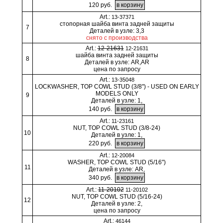
120 руб.
Art.:
13-37371
стопорная шайба винта задней защиты
7
Деталей в узле: 3,3
снято с производства
Art.:
12-21631
12-21631
шайба винта задней защиты
8
Деталей в узле: AR,AR
цена по запросу
Art.:
13-35048
LOCKWASHER, TOP COWL STUD (3/8") - USED ON EARLY
MODELS ONLY
9
Деталей в узле: 1,
140 руб.
Art.:
11-23161
NUT, TOP COWL STUD (3/8-24)
10
Деталей в узле: 1,
220 руб.
Art.:
12-20084
WASHER, TOP COWL STUD (5/16")
11
Деталей в узле: AR,
340 руб.
Art.:
11-20102
11-20102
NUT, TOP COWL STUD (5/16-24)
12
Деталей в узле: 2,
цена по запросу
Art.:
46144