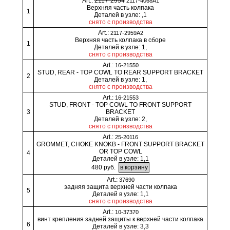
Art.:
2117-2954
2117-4068A1
Верхняя часть колпака
1
Деталей в узле: ,1
снято с производства
Art.:
2117-2959A2
Верхняя часть колпака в сборе
1
Деталей в узле: 1,
снято с производства
Art.:
16-21550
STUD, REAR - TOP COWL TO REAR SUPPORT BRACKET
2
Деталей в узле: 1,
снято с производства
Art.:
16-21553
STUD, FRONT - TOP COWL TO FRONT SUPPORT
3
BRACKET
Деталей в узле: 2,
снято с производства
Art.:
25-20116
GROMMET, CHOKE KNOKB - FRONT SUPPORT BRACKET
OR TOP COWL
4
Деталей в узле: 1,1
480 руб.
Art.:
37690
задняя защита верхней части колпака
5
Деталей в узле: 1,1
снято с производства
Art.:
10-37370
винт крепления задней защиты к верхней части колпака
6
Деталей в узле: 3,3