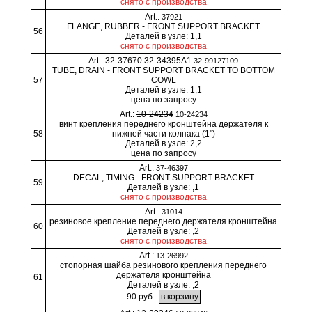
снято с производства
Art.:
37921
FLANGE, RUBBER - FRONT SUPPORT BRACKET
56
Деталей в узле: 1,1
снято с производства
Art.:
32-37670
32-34395A1
32-99127109
TUBE, DRAIN - FRONT SUPPORT BRACKET TO BOTTOM
57
COWL
Деталей в узле: 1,1
цена по запросу
Art.:
10-24234
10-24234
винт крепления переднего кронштейна держателя к
58
нижней части колпака (1")
Деталей в узле: 2,2
цена по запросу
Art.:
37-46397
DECAL, TIMING - FRONT SUPPORT BRACKET
59
Деталей в узле: ,1
снято с производства
Art.:
31014
резиновое крепление переднего держателя кронштейна
60
Деталей в узле: ,2
снято с производства
Art.:
13-26992
стопорная шайба резинового крепления переднего
держателя кронштейна
61
Деталей в узле: ,2
90 руб.