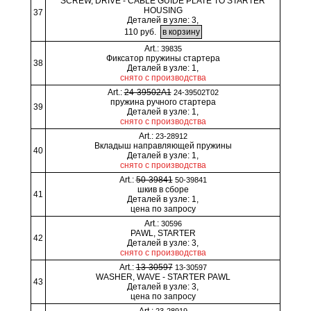
SCREW, DRIVE - CABLE GUIDE PLATE TO STARTER
HOUSING
37
Деталей в узле: 3,
110 руб.
Art.:
39835
Фиксатор пружины стартера
38
Деталей в узле: 1,
снято с производства
Art.:
24-39502A1
24-39502T02
пружина ручного стартера
39
Деталей в узле: 1,
снято с производства
Art.:
23-28912
Вкладыш направляющей пружины
40
Деталей в узле: 1,
снято с производства
Art.:
50-39841
50-39841
шкив в сборе
41
Деталей в узле: 1,
цена по запросу
Art.:
30596
PAWL, STARTER
42
Деталей в узле: 3,
снято с производства
Art.:
13-30597
13-30597
WASHER, WAVE - STARTER PAWL
43
Деталей в узле: 3,
цена по запросу
Art.:
23-28919