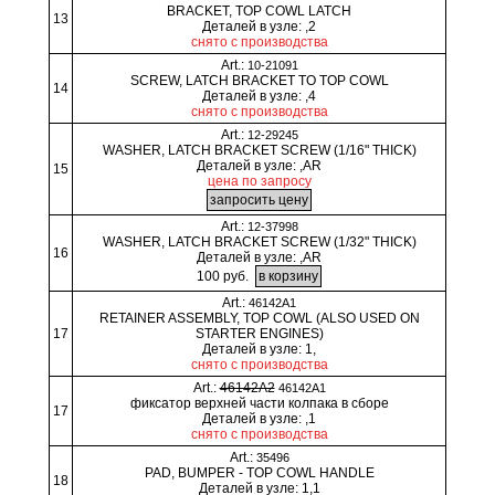
BRACKET, TOP COWL LATCH
13
Деталей в узле: ,2
снято с производства
Art.:
10-21091
SCREW, LATCH BRACKET TO TOP COWL
14
Деталей в узле: ,4
снято с производства
Art.:
12-29245
WASHER, LATCH BRACKET SCREW (1/16" THICK)
Деталей в узле: ,AR
15
цена по запросу
Art.:
12-37998
WASHER, LATCH BRACKET SCREW (1/32" THICK)
16
Деталей в узле: ,AR
100 руб.
Art.:
46142A1
RETAINER ASSEMBLY, TOP COWL (ALSO USED ON
17
STARTER ENGINES)
Деталей в узле: 1,
снято с производства
Art.:
46142A2
46142A1
фиксатор верхней части колпака в сборе
17
Деталей в узле: ,1
снято с производства
Art.:
35496
PAD, BUMPER - TOP COWL HANDLE
18
Деталей в узле: 1,1