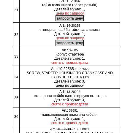
Art.:
11-20166
гайка вала шкива (левая резьба)
Деталей в узле: 1,
31
цена по запросу
Art.:
14-20165
стопорная шайба гайки вала шкива
Деталей в узле: 1,
32
цена по запросу
Art.:
37685
Корпус стартера
33
Деталей в узле: 1,
снято с производства
Art.:
10-32565
10-32565
SCREW, STARTER HOUSING TO CRANKCASE AND
34
CYLINDER BLOCK (1")
Деталей в узле: 3,
цена по запросу
Art.:
13-20202
стопорная шайба винта корпуса стартера
35
Деталей в узле: 3,
снято с производства
Art.:
37691
направляющая пластина кабеля
36
Деталей в узле: 1,
снято с производства
Art.:
10-35881
10-358811