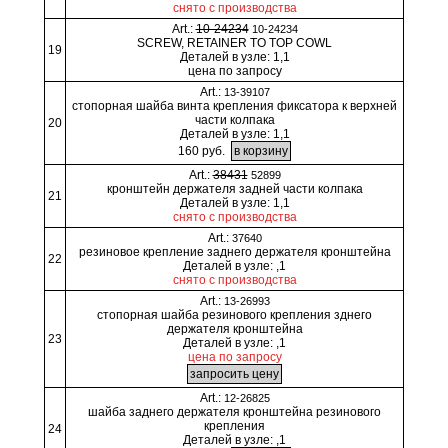
снято с производства
Art.:
10-24234
10-24234
SCREW, RETAINER TO TOP COWL
19
Деталей в узле: 1,1
цена по запросу
Art.:
13-39107
стопорная шайба винта крепления фиксатора к верхней
части колпака
20
Деталей в узле: 1,1
160 руб.
Art.:
38431
52899
кронштейн держателя задней части колпака
21
Деталей в узле: 1,1
снято с производства
Art.:
37640
резиновое крепление заднего держателя кронштейна
22
Деталей в узле: ,1
снято с производства
Art.:
13-26993
стопорная шайба резинового крепления зднего
держателя кронштейна
23
Деталей в узле: ,1
цена по запросу
Art.:
12-26825
шайба заднего держателя кронштейна резинового
крепления
24
Деталей в узле: ,1