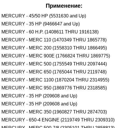
Применение:
MERCURY - 45/50 HP (5531630 and Up)
MERCURY - 35 HP (9466647 and Up)
MERCURY - 60 H.P. (1408611 THRU 1916138)
MERCURY - MERC 110 (1470349 THRU 1865778)
MERCURY - MERC 200 (1558310 THRU 1866495)
MERCURY - MERC 900E (1766824 THRU 1869775)
MERCURY - MERC 500 (1755549 THRU 2097444)
MERCURY - MERC 650 (1765044 THRU 2119748)
MERCURY - MERC 1100 (1870204 THRU 2314955)
MERCURY - MERC 950 (1869776 THRU 2318585)
MERCURY - 35 HP (209608 and Up)
MERCURY - 35 HP (209608 and Up)
MERCURY - MERC 350 (1960827 THRU 2874703)
MERCURY - 650-4 ENGINE (2119749 THRU 2309310)
MERCURY - MERC 500-7/8 (2305101 THRU 2858813)