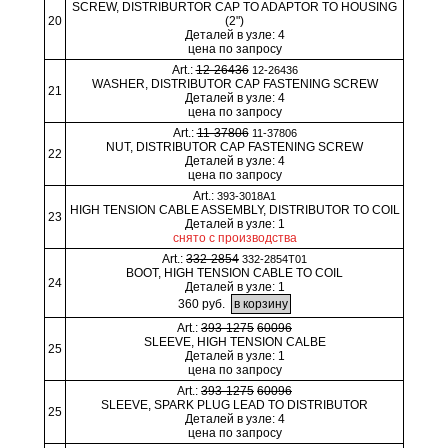
SCREW, DISTRIBURTOR CAP TO ADAPTOR TO HOUSING
20
(2")
Деталей в узле: 4
цена по запросу
Art.:
12-26436
12-26436
WASHER, DISTRIBUTOR CAP FASTENING SCREW
21
Деталей в узле: 4
цена по запросу
Art.:
11-37806
11-37806
NUT, DISTRIBUTOR CAP FASTENING SCREW
22
Деталей в узле: 4
цена по запросу
Art.:
393-3018A1
HIGH TENSION CABLE ASSEMBLY, DISTRIBUTOR TO COIL
23
Деталей в узле: 1
снято с производства
Art.:
332-2854
332-2854T01
BOOT, HIGH TENSION CABLE TO COIL
24
Деталей в узле: 1
360 руб.
Art.:
393-1275
60096
SLEEVE, HIGH TENSION CALBE
25
Деталей в узле: 1
цена по запросу
Art.:
393-1275
60096
SLEEVE, SPARK PLUG LEAD TO DISTRIBUTOR
25
Деталей в узле: 4
цена по запросу