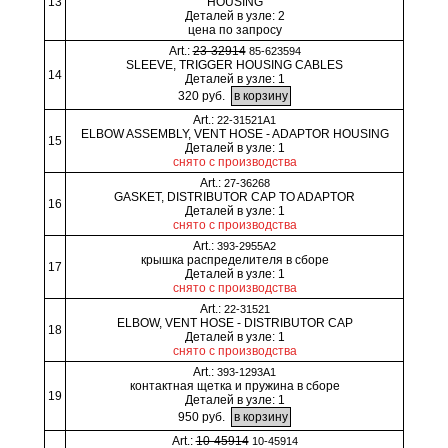
13
HOUSING
Деталей в узле: 2
цена по запросу
Art.:
23-32914
85-623594
SLEEVE, TRIGGER HOUSING CABLES
14
Деталей в узле: 1
320 руб.
Art.:
22-31521A1
ELBOW ASSEMBLY, VENT HOSE - ADAPTOR HOUSING
15
Деталей в узле: 1
снято с производства
Art.:
27-36268
GASKET, DISTRIBUTOR CAP TO ADAPTOR
16
Деталей в узле: 1
снято с производства
Art.:
393-2955A2
крышка распределителя в сборе
17
Деталей в узле: 1
снято с производства
Art.:
22-31521
ELBOW, VENT HOSE - DISTRIBUTOR CAP
18
Деталей в узле: 1
снято с производства
Art.:
393-1293A1
контактная щетка и пружина в сборе
19
Деталей в узле: 1
950 руб.
Art.:
10-45914
10-45914