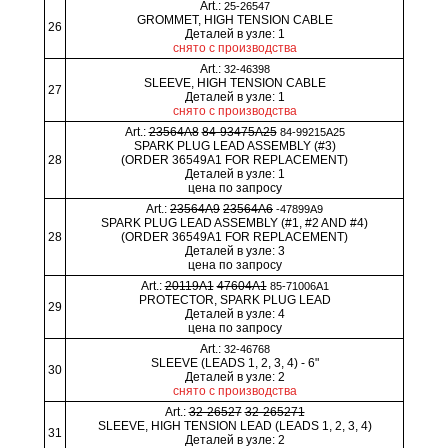
Art.:
25-26547
GROMMET, HIGH TENSION CABLE
26
Деталей в узле: 1
снято с производства
Art.:
32-46398
SLEEVE, HIGH TENSION CABLE
27
Деталей в узле: 1
снято с производства
Art.:
23564A8
84-93475A25
84-99215A25
SPARK PLUG LEAD ASSEMBLY (#3)
28
(ORDER 36549A1 FOR REPLACEMENT)
Деталей в узле: 1
цена по запросу
Art.:
23564A9
23564A6
-47899A9
SPARK PLUG LEAD ASSEMBLY (#1, #2 AND #4)
28
(ORDER 36549A1 FOR REPLACEMENT)
Деталей в узле: 3
цена по запросу
Art.:
20119A1
47604A1
85-71006A1
PROTECTOR, SPARK PLUG LEAD
29
Деталей в узле: 4
цена по запросу
Art.:
32-46768
SLEEVE (LEADS 1, 2, 3, 4) - 6"
30
Деталей в узле: 2
снято с производства
Art.:
32-26527
32-265271
SLEEVE, HIGH TENSION LEAD (LEADS 1, 2, 3, 4)
31
Деталей в узле: 2