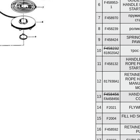
GUIDE
F458953-
6
HANDLE 
1
STAR
пружи
7
F458970
ст
8
ролик
F458239
SPRING
9
F458424
PAW
F458232
10
трос
818020A2
HANDLE
11
ROPE F
F458132
STAR
RETAINE
ROPE H
12
817938A1
MANU
M
F458456
HAND
13
C
FA458456
14
FLYW
F2021
FILL HD S
15
F2004
RETAINE
16
F458592
P