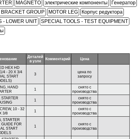
RTER
MAGNETO
электрические компоненты
Генератор
L BRACKET GROUP
MOTOR LEG
Корпус редуктора
 - LOWER UNIT
SPECIAL TOOLS - TEST EQUIPMENT
ры
Деталей
енование
Комментарий
Цена
в узле
ED HEX HD
/4 - 20 X 3/4
цена по
3
AL START
запросу
DELS)
NG, HAND
снято с
1
ARTER
производства
, STARTER
снято с
1
USING
производства
CREW, 10 - 32
снято с
1
X 3/8
производства
, STARTER
 GUIDE FOR
снято с
1
AL START
производства
ODELS