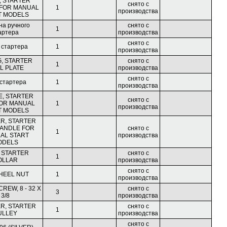
, STARTER
снято с
FOR MANUAL
1
производства
T MODELS
на ручного
снято с
1
артера
производства
снято с
 стартера
1
производства
, STARTER
снято с
1
L PLATE
производства
снято с
 стартера
1
производства
, STARTER
снято с
OR MANUAL
1
производства
T MODELS
R, STARTER
ANDLE FOR
снято с
1
AL START
производства
ODELS
 STARTER
снято с
1
OLLAR
производства
снято с
HEEL NUT
1
производства
CREW, 8 - 32 X
снято с
3
3/8
производства
R, STARTER
снято с
1
ULLEY
производства
снято с