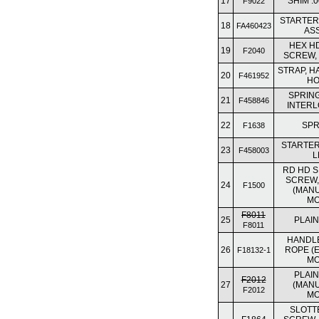
17
SHIM .0
F9022
STARTER
18
FA460423
AS
HEX H
19
F2040
SCREW, 1
STRAP, H
20
F461952
HO
SPRING
21
F458846
INTERL
22
SPR
F1638
STARTER
23
F458003
L
RD HD S
SCREW, 
24
F1500
(MANU
MO
F8011
25
PLAI
F8011
HANDLE
26
ROPE (
F18132-1
MO
PLAI
F2012
27
(MANU
F2012
MO
SLOTT