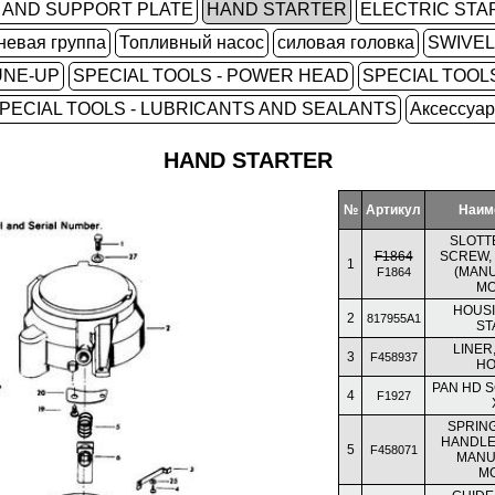
 AND SUPPORT PLATE
HAND STARTER
ELECTRIC STA
невая группа
Топливный насос
силовая головка
SWIVE
UNE-UP
SPECIAL TOOLS - POWER HEAD
SPECIAL TOOLS
PECIAL TOOLS - LUBRICANTS AND SEALANTS
Аксессуа
HAND STARTER
№
Артикул
Наим
SLOTT
F1864
SCREW, 1
1
(MANU
F1864
MO
HOUSI
2
817955A1
ST
LINER
3
F458937
HO
PAN HD S
4
F1927
SPRING
HANDLE
5
F458071
MANU
M