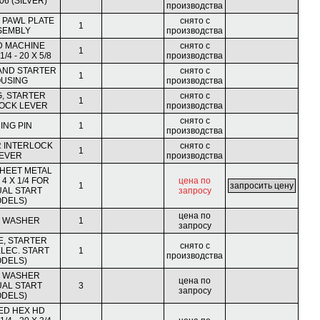
06 (SILVER)
производства
 PAWL PLATE
снято с
1
SEMBLY
производства
D MACHINE
снято с
1
/4 - 20 X 5/8
производства
AND STARTER
снято с
1
USING
производства
, STARTER
снято с
1
OCK LEVER
производства
снято с
ING PIN
1
производства
 INTERLOCK
снято с
1
EVER
производства
HEET METAL
4 X 1/4 FOR
цена по
1
AL START
запросу
DELS)
цена по
N WASHER
1
запросу
, STARTER
снято с
ELEC. START
1
производства
DELS)
N WASHER
цена по
AL START
3
запросу
DELS)
ED HEX HD