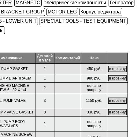
RTER
MAGNETO
электрические компоненты
Генератор
L BRACKET GROUP
MOTOR LEG
Корпус редуктора
 - LOWER UNIT
SPECIAL TOOLS - TEST EQUIPMENT
ры
Деталей
аименование
Комментарий
Цена
в узле
 PUMP GASKET
1
450 руб.
PUMP DIAPHRAGM
1
980 руб.
ING HD MACHINE
цена по
2
W, 6 - 32 X 1/4
запросу
L PUMP VALVE
3
1150 руб.
UMP VALVE GASKET
3
330 руб.
L PUMP BODY
цена по
1
W/VALVES
запросу
D MACHINE SCREW
снято с