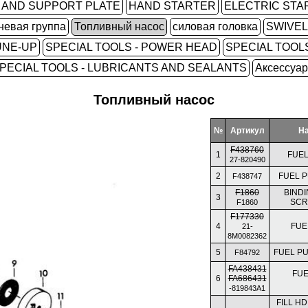
 AND SUPPORT PLATE
HAND STARTER
ELECTRIC STA
невая группа
Топливный насос
силовая головка
SWIVE
UNE-UP
SPECIAL TOOLS - POWER HEAD
SPECIAL TOOLS
PECIAL TOOLS - LUBRICANTS AND SEALANTS
Аксессуа
Топливный насос
№
Артикул
Н
F438760
1
FUEL
27-820490
2
FUEL 
F438747
F1860
BIND
3
SCRE
F1860
F177330
4
FUE
21-
8M0082362
5
FUEL P
F84792
FA438431
FUE
6
FA686431
-819843A1
FILL H