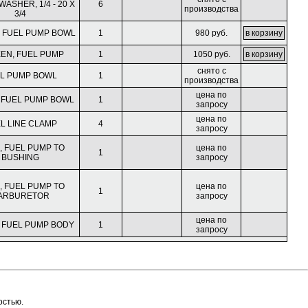
ASHER, 1/4 - 20 X
6
производства
3/4
, FUEL PUMP BOWL
1
980 руб.
EN, FUEL PUMP
1
1050 руб.
снято с
L PUMP BOWL
1
производства
цена по
 FUEL PUMP BOWL
1
запросу
цена по
L LINE CLAMP
4
запросу
, FUEL PUMP TO
цена по
1
BUSHING
запросу
, FUEL PUMP TO
цена по
1
ARBURETOR
запросу
цена по
, FUEL PUMP BODY
1
запросу
остью.