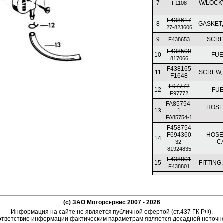
7
W/LOCKW
F1108
F438617
8
GASKET
27-823606
9
SCRE
F438653
F438500
10
FUE
817066
F438165
11
SCREW,
F1648
F97772
12
FUE
F97772
FA85754-
HOSE
13
1
FA85754-1
F458754
F694360
HOSE
14
C
32-
81924835
F438801
15
FITTING
F438801
(c) ЗАО Моторсервис 2007 - 2026
Информация на сайте не является публичной офертой (ст.437 ГК РФ).
тветствие информации фактическим параметрам является досадной неточн