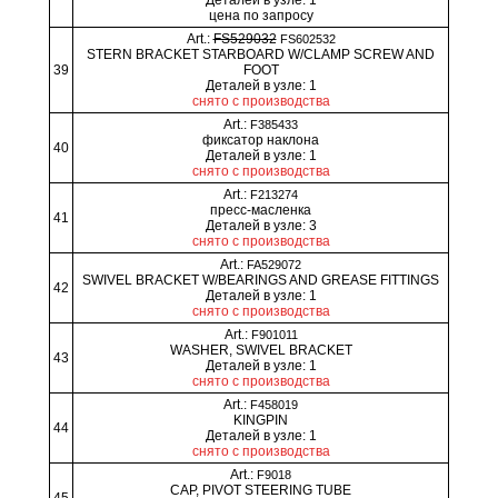
цена по запросу
Art.:
FS529032
FS602532
STERN BRACKET STARBOARD W/CLAMP SCREW AND
39
FOOT
Деталей в узле: 1
снято с производства
Art.:
F385433
фиксатор наклона
40
Деталей в узле: 1
снято с производства
Art.:
F213274
пресс-масленка
41
Деталей в узле: 3
снято с производства
Art.:
FA529072
SWIVEL BRACKET W/BEARINGS AND GREASE FITTINGS
42
Деталей в узле: 1
снято с производства
Art.:
F901011
WASHER, SWIVEL BRACKET
43
Деталей в узле: 1
снято с производства
Art.:
F458019
KINGPIN
44
Деталей в узле: 1
снято с производства
Art.:
F9018
CAP, PIVOT STEERING TUBE
45