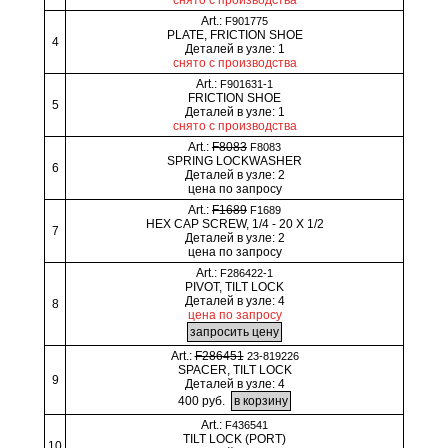
Art.:
F901775
PLATE, FRICTION SHOE
4
Деталей в узле: 1
снято с производства
Art.:
F901631-1
FRICTION SHOE
5
Деталей в узле: 1
снято с производства
Art.:
F8083
F8083
SPRING LOCKWASHER
6
Деталей в узле: 2
цена по запросу
Art.:
F1689
F1689
HEX CAP SCREW, 1/4 - 20 X 1/2
7
Деталей в узле: 2
цена по запросу
Art.:
F286422-1
PIVOT, TILT LOCK
Деталей в узле: 4
8
цена по запросу
Art.:
F286451
23-819226
SPACER, TILT LOCK
9
Деталей в узле: 4
400 руб.
Art.:
F436541
TILT LOCK (PORT)
10