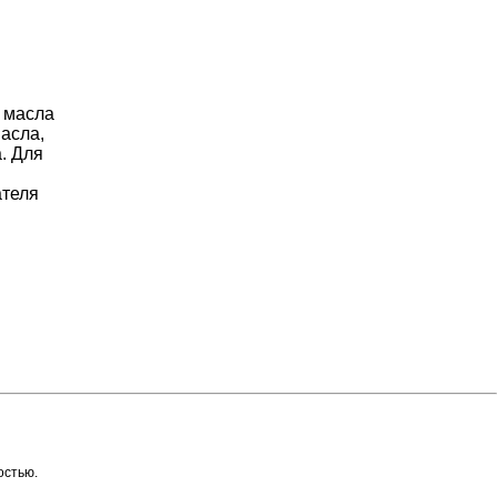
 масла
масла,
. Для
ателя
остью.