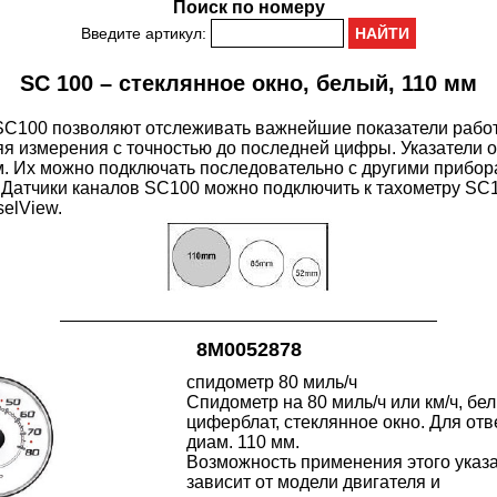
Поиск по номеру
Введите артикул:
SC 100 – стеклянное окно, белый, 110 мм
 SC100 позволяют отслеживать важнейшие показатели работ
яя измерения с точностью до последней цифры. Указатели
 Их можно подключать последовательно с другими прибора
Датчики каналов SC100 можно подключить к тахометру SC10
selView.
8M0052878
спидометр 80 миль/ч
Спидометр на 80 миль/ч или км/ч, бе
циферблат, стеклянное окно. Для отв
диам. 110 мм.
Возможность применения этого указ
зависит от модели двигателя и