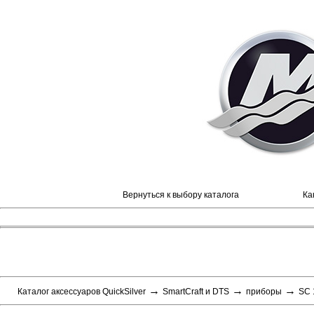
Вернуться к выбору каталога
Ка
→
→
→
Каталог аксессуаров QuickSilver
SmartCraft и DTS
приборы
SC 