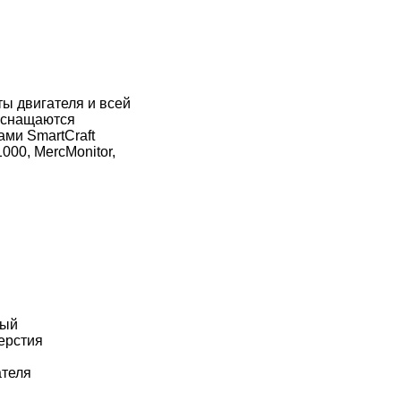
ы двигателя и всей
 оснащаются
ми SmartCraft
00, MercMonitor,
лый
ерстия
ателя