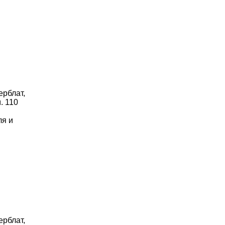
ерблат,
. 110
ля и
ерблат,