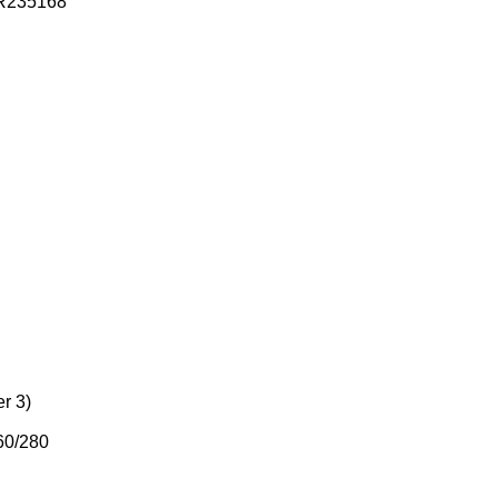
0R235168
r 3)
60/280