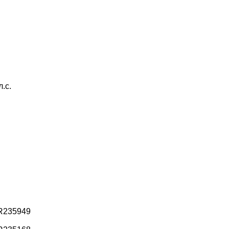
.с.
0R235949