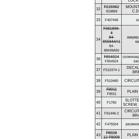
LOCK
F215962
MOUNT
32
C.D
819869
33
з
F407446
F381896-
4
84-
аккум
34
855844A1
к
84-
88439A50
F654924
соленои
36
за
F654924
DECAL
37
F510374-1
BR
38
CIRCUI
F510460
F8011
39
PLAIN
F8011
SLOTTE
40
F1760
SCREW, 1
CIRCUI
41
F91446-2
BR
42
резино
F475504
F8028
43
PLAIN
12-F8008