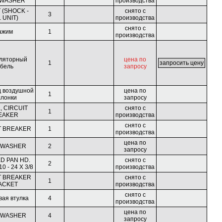
WASHER
производства
 (SHOCK -
снято с
3
. UNIT)
производства
снято с
ажим
1
производства
уляторный
цена по
1
абель
запросу
д воздушной
цена по
1
слонки
запросу
, CIRCUIT
снято с
1
EAKER
производства
снято с
T BREAKER
1
производства
цена по
 WASHER
2
запросу
D PAN HD.
снято с
2
0 - 24 X 3/8
производства
T BREAKER
снято с
1
ACKET
производства
снято с
вая втулка
4
производства
цена по
 WASHER
4
запросу