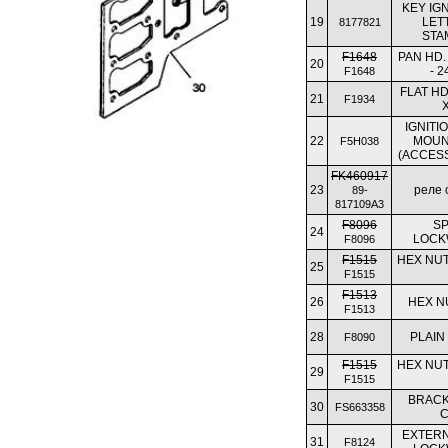
KEY IGN
19
LET
8177821
STA
F1648
PAN HD.
20
- 2
F1648
FLAT HD
21
F1934
X
IGNITI
22
MOUN
F5H038
(ACCES
FK460917
23
реле 
89-
817109A3
F8096
SP
24
LOCK
F8096
F1515
HEX NUT, 
25
F1515
F1513
26
HEX NU
F1513
28
PLAIN
F8090
F1515
HEX NUT, 
29
F1515
BRACKE
30
FS663358
C
EXTERN
31
F8124