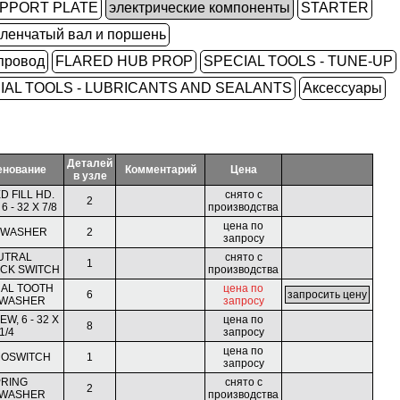
PPORT PLATE
электрические компоненты
STARTER
ленчатый вал и поршень
провод
FLARED HUB PROP
SPECIAL TOOLS - TUNE-UP
IAL TOOLS - LUBRICANTS AND SEALANTS
Аксессуары
Деталей
енование
Комментарий
Цена
в узле
D FILL HD.
снято с
2
 - 32 X 7/8
производства
цена по
 WASHER
2
запросу
UTRAL
снято с
1
OCK SWITCH
производства
NAL TOOTH
цена по
6
WASHER
запросу
W, 6 - 32 X
цена по
8
1/4
запросу
цена по
OSWITCH
1
запросу
RING
снято с
2
WASHER
производства