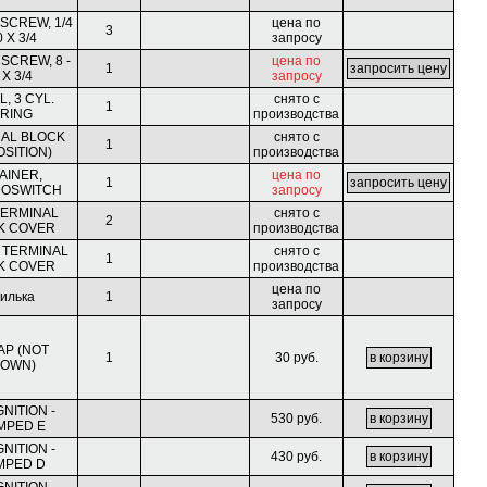
 SCREW, 1/4
цена по
3
0 X 3/4
запросу
 SCREW, 8 -
цена по
1
 X 3/4
запросу
, 3 CYL.
снято с
1
IRING
производства
AL BLOCK
снято с
1
OSITION)
производства
AINER,
цена по
1
OSWITCH
запросу
 TERMINAL
снято с
2
K COVER
производства
 TERMINAL
снято с
1
K COVER
производства
цена по
илька
1
запросу
AP (NOT
1
30 руб.
OWN)
GNITION -
530 руб.
MPED E
GNITION -
430 руб.
MPED D