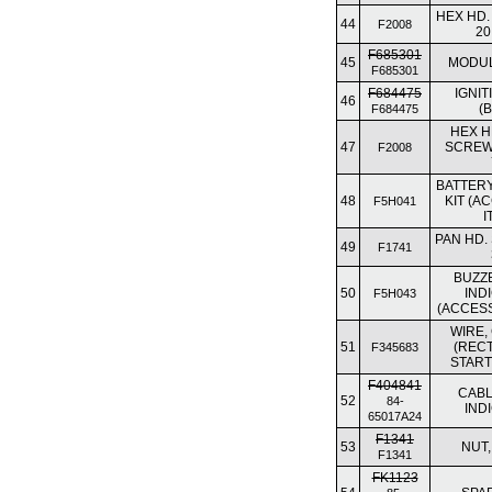
HEX HD. M
44
F2008
20
F685301
45
MODUL
F685301
F684475
IGNIT
46
(
F684475
HEX H
47
SCREW, 
F2008
BATTER
48
KIT (
F5H041
I
PAN HD.
49
F1741
BUZZ
50
IND
F5H043
(ACCES
WIRE,
51
(RECT
F345683
START
F404841
CABL
52
84-
IND
65017A24
F1341
53
NUT, 
F1341
FK1123