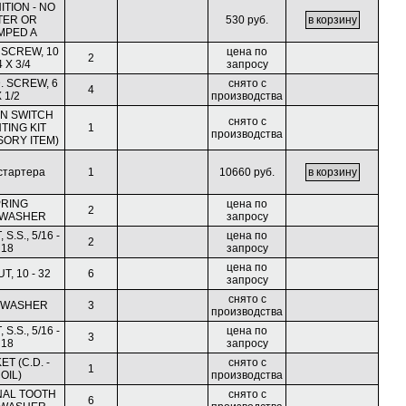
ITION - NO
TER OR
530 руб.
MPED A
 SCREW, 10
цена по
2
4 X 3/4
запросу
. SCREW, 6
снято с
4
 1/2
производства
ON SWITCH
снято с
TING KIT
1
производства
SORY ITEM)
стартера
1
10660 руб.
RING
цена по
2
WASHER
запросу
S.S., 5/16 -
цена по
2
18
запросу
цена по
T, 10 - 32
6
запросу
снято с
 WASHER
3
производства
S.S., 5/16 -
цена по
3
18
запросу
T (C.D. -
снято с
1
OIL)
производства
AL TOOTH
снято с
6