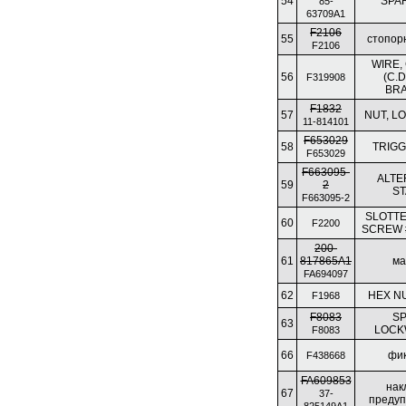
54
SPAR
85-
63709A1
F2106
55
стопор
F2106
WIRE,
56
(C.D
F319908
BRA
F1832
57
NUT, LO
11-814101
F653029
58
TRIGG
F653029
F663095-
ALTE
59
2
ST
F663095-2
SLOTTE
60
F2200
SCREW #
200-
61
817865A1
ма
FA694097
62
HEX NUT
F1968
F8083
SP
63
LOCK
F8083
66
фи
F438668
FA609853
нак
67
37-
преду