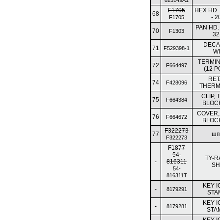
825149A1
F1705
HEX HD.
68
- 2
F1705
PAN HD.
70
F1303
32
DECAL
71
F529398-1
W
TERMIN
72
F664497
(12 P
RET
74
F428096
THERM
CLIP,
75
F664384
BLOC
COVER,
76
F664672
BLOC
F322273
77
шп
F322273
F1877
54-
TY-R
-
816311
SH
54-
816311T
KEY I
-
8179291
STA
KEY I
-
8179281
STA