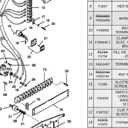
8
HEX NU
F1647
F650450
9
выпр
FK650450
BR
10
F438493
TERMIN
CLAMP
11
ELEC.
F289446-1
BR
F1734
FILL HD.
12
- 2
F1734
13
TERMIN
FA616497
F653744
14
жгут 
F653744
SLOTTE
15
F1280
SCREW, 8
SWITCH
LONG
16
F5H078
W/K
SC
CLIP,
17
F307317
BLOCK
F1975
18
стопор
F1975