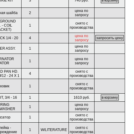
KIE KIT
3
740 руб.
цена по
ная шайба
2
запросу
 GROUND
снято с
. - COIL
1
производства
CKET)
цена по
CK 1/4 - 20
4
запросу
цена по
ER ASSY.
1
запросу
RNATOR
цена по
1
ATOR
запросу
D PAN HD.
снято с
4
12 - 24 X 1
производства
снято с
ховик
1
производства
, 3/4 - 16
1
1610 руб.
RING
цена по
1
WASHER
запросу
снято с
ксатор
1
производства
лейка -
снято с
1
W/LITERATURE
преждение
производства