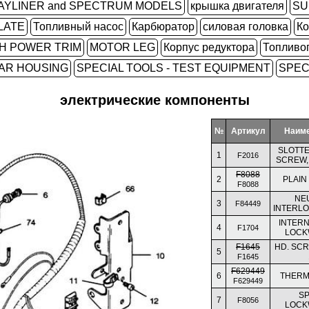
AYLINER and SPECTRUM MODELS
крышка двигателя
SU
LATE
Топливный насос
Карбюратор
силовая головка
Ко
H POWER TRIM
MOTOR LEG
Корпус редуктора
Топливо
EAR HOUSING
SPECIAL TOOLS - TEST EQUIPMENT
SPEC
электрические компоненты
№
Артикул
Наим
SLOTTE
1
F2016
SCREW, 6
F8088
2
PLAIN
F8088
NE
3
F84449
INTERL
INTER
4
F1704
LOCK
F1645
HD. SCRE
5
F1645
F629449
6
THERM
F629449
SP
7
F8056
LOCK