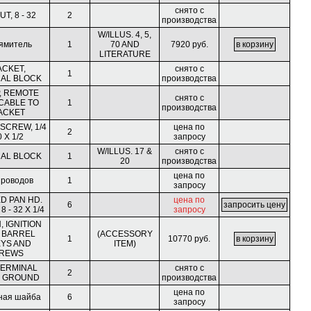
снято с
T, 8 - 32
2
производства
W/ILLUS. 4, 5,
ямитель
1
70 AND
7920 руб.
LITERATURE
ACKET,
снято с
1
AL BLOCK
производства
, REMOTE
снято с
 CABLE TO
1
производства
ACKET
 SCREW, 1/4
цена по
2
0 X 1/2
запросу
W/ILLUS. 17 &
снято с
AL BLOCK
1
20
производства
цена по
проводов
1
запросу
D PAN HD.
цена по
6
 - 32 X 1/4
запросу
, IGNITION
 BARREL
(ACCESSORY
1
10770 руб.
EYS AND
ITEM)
REWS
 TERMINAL
снято с
2
 GROUND
производства
цена по
ная шайба
6
запросу