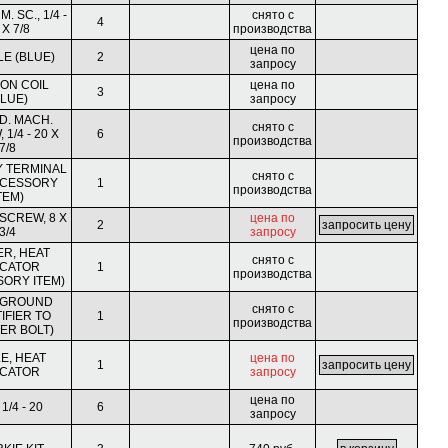
. SC., 1/4 -
снято с
4
 X 7/8
производства
цена по
E (BLUE)
2
запросу
ION COIL
цена по
3
BLUE)
запросу
D. MACH.
снято с
1/4 - 20 X
6
производства
7/8
Y TERMINAL
снято с
ACCESSORY
1
производства
TEM)
 SCREW, 8 X
цена по
2
3/4
запросу
ER, HEAT
снято с
ICATOR
1
производства
SORY ITEM)
 GROUND
снято с
IFIER TO
1
производства
ER BOLT)
E, HEAT
цена по
1
ICATOR
запросу
цена по
1/4 - 20
6
запросу