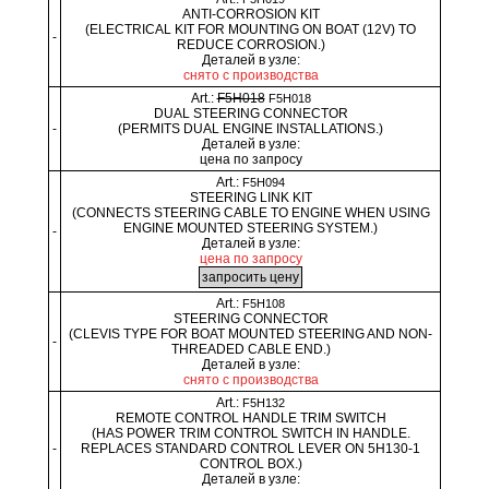
ANTI-CORROSION KIT
(ELECTRICAL KIT FOR MOUNTING ON BOAT (12V) TO
-
REDUCE CORROSION.)
Деталей в узле:
снято с производства
Art.:
F5H018
F5H018
DUAL STEERING CONNECTOR
-
(PERMITS DUAL ENGINE INSTALLATIONS.)
Деталей в узле:
цена по запросу
Art.:
F5H094
STEERING LINK KIT
(CONNECTS STEERING CABLE TO ENGINE WHEN USING
ENGINE MOUNTED STEERING SYSTEM.)
-
Деталей в узле:
цена по запросу
Art.:
F5H108
STEERING CONNECTOR
(CLEVIS TYPE FOR BOAT MOUNTED STEERING AND NON-
-
THREADED CABLE END.)
Деталей в узле:
снято с производства
Art.:
F5H132
REMOTE CONTROL HANDLE TRIM SWITCH
(HAS POWER TRIM CONTROL SWITCH IN HANDLE.
-
REPLACES STANDARD CONTROL LEVER ON 5H130-1
CONTROL BOX.)
Деталей в узле: