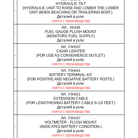
HYDRAULIC TILT
(HYDRAULIC UNIT TO RAISE AND LOWER THE LOWER
-
UNIT WHEN BEACHING OR TRAILERING BOAT.)
Деталей в узле:
снято с производства
Art.:
-5H158
FUEL GAUGE FLUSH MOUNT
-
(MONITORS FUEL SUPPLY.)
Деталей в узле:
Art.:
F5H037
CIGAR LIGHTER
-
(FOR USE AS CONVENIENCE OUTLET.)
Деталей в узле:
снято с производства
Art.:
F5H041
BATTERY TERMINAL KIT
-
(FOR POSITIVE AND NEGATIVE BATTERY POSTS.)
Деталей в узле:
снято с производства
Art.:
F5H021
EXTENSION CABLE
-
(FOR LENGTHENING BATTERY CABLE 6-1/2 FEET.)
Деталей в узле:
снято с производства
Art.:
F5H157
VOLTMETER - FLUSH MOUNT
-
(INDICATES BATTERY CONDITION.)
Деталей в узле:
снято с производства