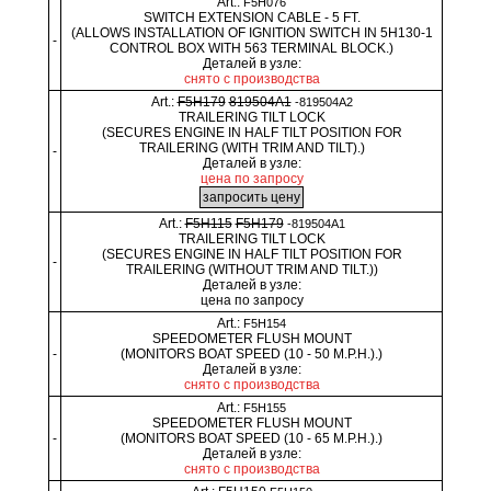
Art.:
F5H076
SWITCH EXTENSION CABLE - 5 FT.
(ALLOWS INSTALLATION OF IGNITION SWITCH IN 5H130-1
-
CONTROL BOX WITH 563 TERMINAL BLOCK.)
Деталей в узле:
снято с производства
Art.:
F5H179
819504A1
-819504A2
TRAILERING TILT LOCK
(SECURES ENGINE IN HALF TILT POSITION FOR
TRAILERING (WITH TRIM AND TILT).)
-
Деталей в узле:
цена по запросу
Art.:
F5H115
F5H179
-819504A1
TRAILERING TILT LOCK
(SECURES ENGINE IN HALF TILT POSITION FOR
-
TRAILERING (WITHOUT TRIM AND TILT.))
Деталей в узле:
цена по запросу
Art.:
F5H154
SPEEDOMETER FLUSH MOUNT
-
(MONITORS BOAT SPEED (10 - 50 M.P.H.).)
Деталей в узле:
снято с производства
Art.:
F5H155
SPEEDOMETER FLUSH MOUNT
-
(MONITORS BOAT SPEED (10 - 65 M.P.H.).)
Деталей в узле:
снято с производства