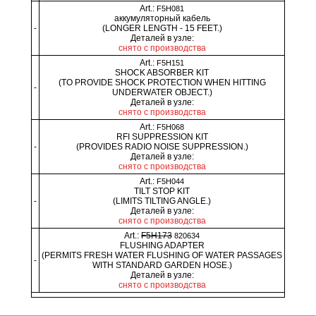
Art.:
F5H081
аккумуляторный кабель
-
(LONGER LENGTH - 15 FEET.)
Деталей в узле:
снято с производства
Art.:
F5H151
SHOCK ABSORBER KIT
(TO PROVIDE SHOCK PROTECTION WHEN HITTING
-
UNDERWATER OBJECT.)
Деталей в узле:
снято с производства
Art.:
F5H068
RFI SUPPRESSION KIT
-
(PROVIDES RADIO NOISE SUPPRESSION.)
Деталей в узле:
снято с производства
Art.:
F5H044
TILT STOP KIT
-
(LIMITS TILTING ANGLE.)
Деталей в узле:
снято с производства
Art.:
F5H173
820634
FLUSHING ADAPTER
(PERMITS FRESH WATER FLUSHING OF WATER PASSAGES
-
WITH STANDARD GARDEN HOSE.)
Деталей в узле:
снято с производства