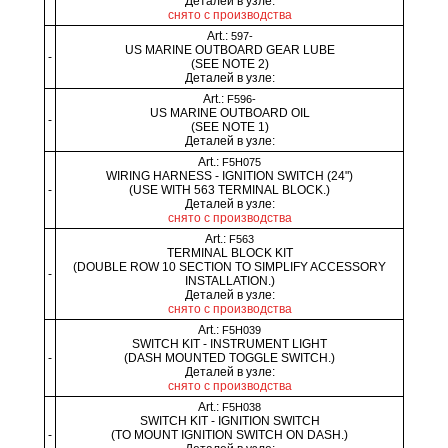
Деталей в узле:
снято с производства
Art.:
597-
US MARINE OUTBOARD GEAR LUBE
-
(SEE NOTE 2)
Деталей в узле:
Art.:
F596-
US MARINE OUTBOARD OIL
-
(SEE NOTE 1)
Деталей в узле:
Art.:
F5H075
WIRING HARNESS - IGNITION SWITCH (24")
-
(USE WITH 563 TERMINAL BLOCK.)
Деталей в узле:
снято с производства
Art.:
F563
TERMINAL BLOCK KIT
(DOUBLE ROW 10 SECTION TO SIMPLIFY ACCESSORY
-
INSTALLATION.)
Деталей в узле:
снято с производства
Art.:
F5H039
SWITCH KIT - INSTRUMENT LIGHT
-
(DASH MOUNTED TOGGLE SWITCH.)
Деталей в узле:
снято с производства
Art.:
F5H038
SWITCH KIT - IGNITION SWITCH
-
(TO MOUNT IGNITION SWITCH ON DASH.)