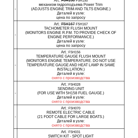
Art.:
F5H150
F5H150
механизм гидроподъема Power Trim
-
(ADJUSTS ENGINE TRIM AND TILTS ENGINE.)
Деталей в узле:
цена по запросу
Art.:
F5H167
F5H167
TACHOMETER FLUSH MOUNT
(MONITORS ENGINE R.P.M. TO PROVIDE CHECK OF
-
ENGINE PERFORMANCE.)
Деталей в узле:
цена по запросу
Art.:
F5H156
TEMPERATURE GAUGE FLUSH MOUNT
(MONITORS ENGINE TEMPERATURE. DO NOT USE
-
TEMPERATURE GAUGE AND HEAT LAMP IN SAME
INSTALLATION.)
Деталей в узле:
снято с производства
Art.:
F5H028
SENDING UNIT
-
(FOR USE WITH 5H158 FUEL GAUGE.)
Деталей в узле:
снято с производства
Art.:
F5H070
REMOTE ELECTRIC CABLE
-
(21 FOOT CABLE FOR LARGE BOATS.)
Деталей в узле:
снято с производства
Art.:
F5H031
SWITCH KIT - SPOT LIGHT