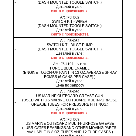
-
(DASH MOUNTED TOGGLE SWITCH.)
Деталей в узле:
снято с производства
Art.:
F5H032
SWITCH KIT - WIPER
-
(DASH MOUNTED TOGGLE SWITCH.)
Деталей в узле:
снято с производства
Art.:
F5H034
SWITCH KIT - BILGE PUMP
-
(DASH MOUNTED TOGGLE SWITCH.)
Деталей в узле:
снято с производства
Art.:
F5H191
F5H191
FORCE BLUE ENAMEL
(ENGINE TOUCH-UP PAINT IN 13 OZ. AVERAGE SPRAY
-
BOMBS (6 CANS PER CASE).)
Деталей в узле:
цена по запросу
Art.:
F5H060
US MARINE OUTBOARD GREASE GUN
(USED WITH US MARINE OUTBOARD MULTI-PURPOSE
-
GREASE TUBES FOR PRESSURE FITTINGS.)
Деталей в узле:
снято с производства
Art.:
F5H059
US MARINE OUTBOARD MULTI-PURPOSE GREASE
(LUBRICATES BEARINGS AND OTHER MOVING PARTS.
-
AVAILABLE IN 8 OZ. TUBES AND 12 TUBE CASES.)