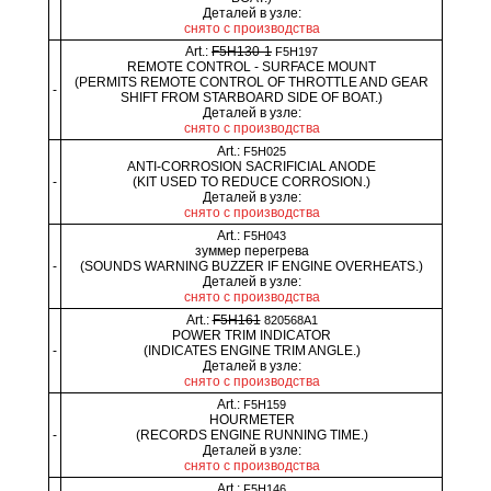
Деталей в узле:
снято с производства
Art.:
F5H130-1
F5H197
REMOTE CONTROL - SURFACE MOUNT
(PERMITS REMOTE CONTROL OF THROTTLE AND GEAR
-
SHIFT FROM STARBOARD SIDE OF BOAT.)
Деталей в узле:
снято с производства
Art.:
F5H025
ANTI-CORROSION SACRIFICIAL ANODE
-
(KIT USED TO REDUCE CORROSION.)
Деталей в узле:
снято с производства
Art.:
F5H043
зуммер перегрева
-
(SOUNDS WARNING BUZZER IF ENGINE OVERHEATS.)
Деталей в узле:
снято с производства
Art.:
F5H161
820568A1
POWER TRIM INDICATOR
-
(INDICATES ENGINE TRIM ANGLE.)
Деталей в узле:
снято с производства
Art.:
F5H159
HOURMETER
-
(RECORDS ENGINE RUNNING TIME.)
Деталей в узле:
снято с производства
Art.:
F5H146