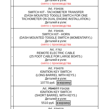
Деталей в узле:
снято с производства
Art.:
F5H036
SWITCH KIT - TACHOMETER TRANSFER
(DASH MOUNTED TOGGLE SWITCH FOR ONE
-
TACHOMETER ON DUAL ENGINE INSTALLATION.)
Деталей в узле:
снято с производства
Art.:
F5H035
SWITCH KIT - HORN
-
(DASH MOUNTED TOGGLE SWITCH (MOMENTARY).)
Деталей в узле:
снято с производства
Art.:
F762
REMOTE ELECTRIC CABLE
-
(25 FOOT CABLE FOR LARGE BOATS.)
Деталей в узле:
снято с производства
Art.:
F5H078
IGNITION KEY SWITCH
(LONG BARREL WITH KEYS.)
-
Деталей в узле:
10770 руб.
Art.:
F5H077
F5H268
IGNITION KEY SWITCH
(SHORT BARREL WITH KEYS.)
-
Деталей в узле:
5510 руб.
Art.:
F5H019