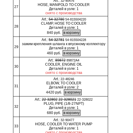
Art.:
32-90476
HOSE, MANIFOLD TO COOLER
27
Деталей в узле: 1
снято с производства
Art.:
54-32780
54-815504220
CLAMP, HOSE TO COOLER
28
Деталей в узле: 1
840 руб.
Art.:
54-32781
54-815504228
зажим крепления шланга к впускному коллектору
29
Деталей в узле: 1
460 руб.
Art.:
89872
89872A4
COOLER, ENGINE OIL
30
Деталей в узле: 1
снято с производства
Art.:
22-48246
ELBOW, TO COOLER
31
Деталей в узле: 2
4420 руб.
Art.:
22-32802
22-328021
22-328022
PLUG, PIPE (1/8-27NPT)
32
Деталей в узле: 1
680 руб.
Art.:
32-90477
HOSE, COOLER TO WATER PUMP
33
Деталей в узле: 1
снято с производства