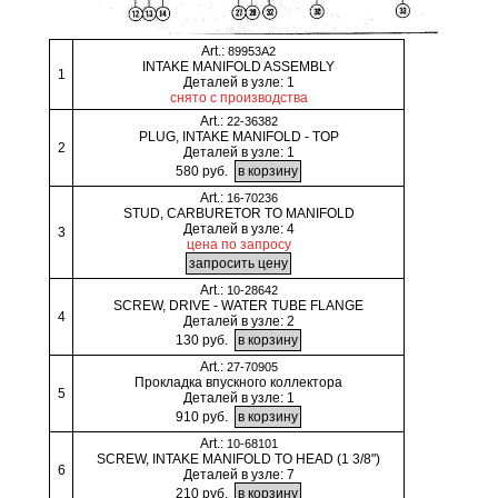
Art.:
89953A2
INTAKE MANIFOLD ASSEMBLY
1
Деталей в узле: 1
снято с производства
Art.:
22-36382
PLUG, INTAKE MANIFOLD - TOP
2
Деталей в узле: 1
580 руб.
Art.:
16-70236
STUD, CARBURETOR TO MANIFOLD
Деталей в узле: 4
3
цена по запросу
Art.:
10-28642
SCREW, DRIVE - WATER TUBE FLANGE
4
Деталей в узле: 2
130 руб.
Art.:
27-70905
Прокладка впускного коллектора
5
Деталей в узле: 1
910 руб.
Art.:
10-68101
SCREW, INTAKE MANIFOLD TO HEAD (1 3/8")
6
Деталей в узле: 7
210 руб.