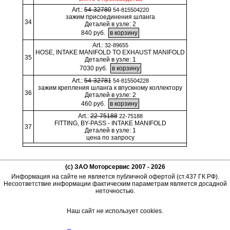
Art.:
54-32780
54-815504220
зажим присоединения шланга
34
Деталей в узле: 2
840 руб.
Art.:
32-89655
HOSE, INTAKE MANIFOLD TO EXHAUST MANIFOLD
35
Деталей в узле: 1
7030 руб.
Art.:
54-32781
54-815504228
зажим крепления шланга к впускному коллектору
36
Деталей в узле: 2
460 руб.
Art.:
22-75188
22-75188
FITTING, BY-PASS - INTAKE MANIFOLD
37
Деталей в узле: 1
цена по запросу
(c) ЗАО Моторсервис 2007 - 2026
Информация на сайте не является публичной офертой (ст.437 ГК РФ).
Несоответствие информации фактическим параметрам является досадной
неточностью.
Наш сайт не использует cookies.