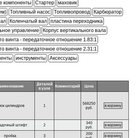
е компоненты
Стартер
маховик
ем)
Топливный насос
Топливопровод
Карбюратор
вал
Коленчатый вал
пластина переходника
ьное управление
Корпус вертикального вала
го винта - передаточное отношение 1.83:1
го винта - передаточное отношение 2.31:1
менты
инструменты
Аксессуары
Деталей
аименование
Комментарий
Цена
в узле
568250
ок цилиндров
1
руб.
340
адочный штифт
2
руб.
200
пробка
3