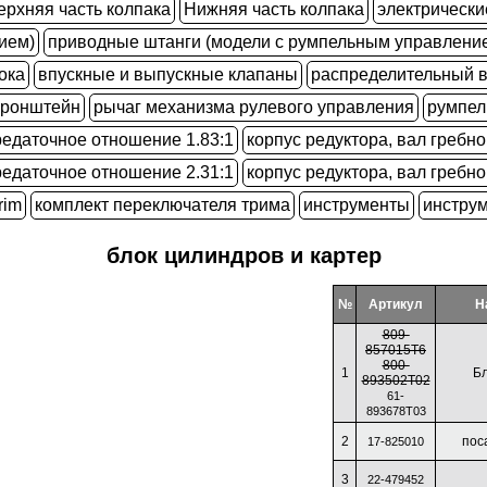
ерхняя часть колпака
Нижняя часть колпака
электрически
ием)
приводные штанги (модели с румпельным управлени
ока
впускные и выпускные клапаны
распределительный 
кронштейн
рычаг механизма рулевого управления
румпел
редаточное отношение 1.83:1
корпус редуктора, вал гребно
редаточное отношение 2.31:1
корпус редуктора, вал гребно
rim
комплект переключателя трима
инструменты
инстру
блок цилиндров и картер
№
Артикул
Н
809-
857015T6
800-
1
Бл
893502T02
61-
893678T03
2
пос
17-825010
3
22-479452