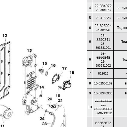
22-384072
4
заглуш
22-384073
5
заглуш
22-416223
23-825024
6
Подши
23-893631
23-
8250241
6
Под
23-
893631001
23-
8250242
6
По
23-
893631002
7
822625
8
в
10-82506182
9
в
10-88348935
27-859352
27-
10
892319001
-8M0213112
35-
822626T2