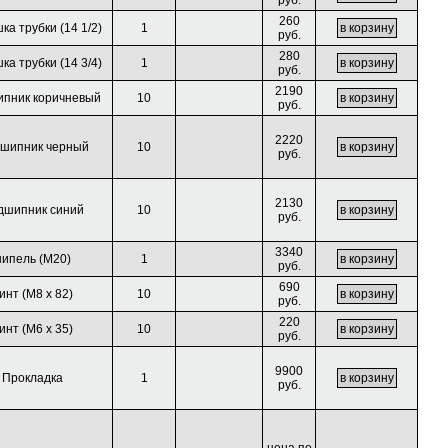
руб.
260
ка трубки (14 1/2)
1
руб.
280
ка трубки (14 3/4)
1
руб.
2190
пник коричневый
10
руб.
2220
шипник черный
10
руб.
2130
дшипник синий
10
руб.
3340
нипель (М20)
1
руб.
690
инт (M8 x 82)
10
руб.
220
инт (M6 x 35)
10
руб.
9900
Прокладка
1
руб.