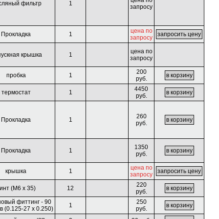
цена по
сляный фильтр
1
запросу
цена по
Прокладка
1
запросу
цена по
ускная крышка
1
запросу
200
пробка
1
руб.
4450
термостат
1
руб.
260
Прокладка
1
руб.
1350
Прокладка
1
руб.
цена по
крышка
1
запросу
220
инт (M6 x 35)
12
руб.
овый фиттинг - 90
250
1
в (0.125-27 x 0.250)
руб.