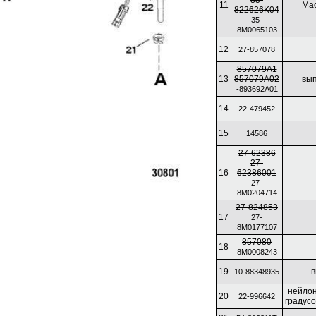
35-
11
Ма
822626K04
35-
8M0065103
12
27-857078
857079A1
13
857079A02
вып
-893692A01
14
22-479452
15
14586
27-62386
27-
16
62386001
27-
8M0204714
27-824853
17
27-
8M0177107
857080
18
8M0008243
19
в
10-88348935
нейлон
20
22-996642
градусо