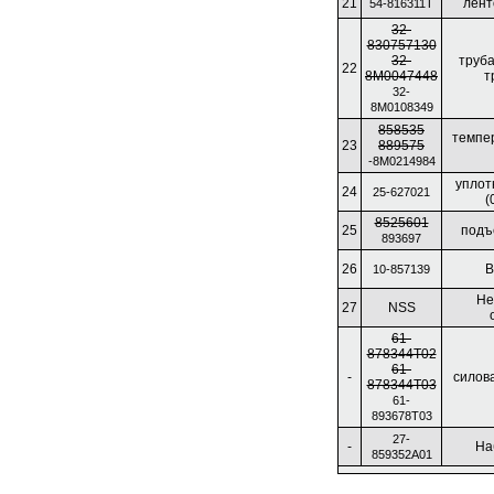
21
лент
54-816311T
32-
830757130
32-
труба
22
8M0047448
т
32-
8M0108349
858535
темпе
23
889575
-8M0214984
уплот
24
25-627021
(
8525601
25
подъ
893697
26
В
10-857139
Не
27
NSS
61-
878344T02
61-
-
силова
878344T03
61-
893678T03
27-
-
На
859352A01