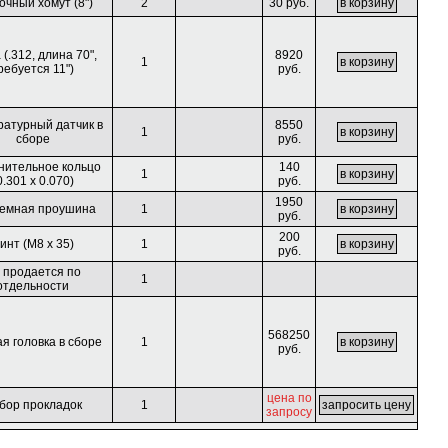
очный хомут (8")
2
30 руб.
 (.312, длина 70",
8920
1
ребуется 11")
руб.
ратурный датчик в
8550
1
сборе
руб.
нительное кольцо
140
1
0.301 x 0.070)
руб.
1950
емная проушина
1
руб.
200
инт (M8 x 35)
1
руб.
 продается по
1
отдельности
568250
я головка в сборе
1
руб.
цена по
бор прокладок
1
запросу