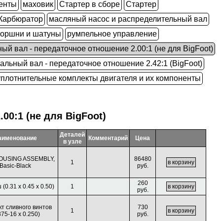
ненты
маховик
Стартер в сборе
Стартер
Карбюратор
масляный насос и распределительный вал
поршни и шатуны
румпельное управление
ный вал - передаточное отношение 2.00:1 (не для BigFoot)
кальный вал - передаточное отношение 2.42:1 (BigFoot)
уплотнительные комплекты двигателя и их компоненты
00:1 (не для BigFoot)
Деталей
аименование
Комментарий
Цена
в узле
OUSING ASSEMBLY,
86480
1
Basic-Black
руб.
260
(0.31 x 0.45 x 0.50)
1
руб.
т сливного винтов
730
1
375-16 x 0.250)
руб.