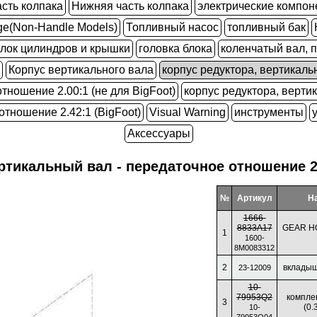
сть колпака
Нижняя часть колпака
электрические компо
kage(Non-Handle Models)
Топливный насос
топливный бак
лок цилиндров и крышки
головка блока
коленчатый вал, 
Корпус вертикального вала
корпус редуктора, вертикаль
отношение 2.00:1 (не для BigFoot)
корпус редуктора, верти
отношение 2.42:1 (BigFoot)
Visual Warning
инструменты
Аксессуары
ртикальный вал - передаточное отношение 2.
№
Артикул
Н
1666-
8833A17
GEAR H
1
1600-
8M0083312
2
вкладыш 
23-12009
10-
79953Q2
комплек
3
(0.
10-