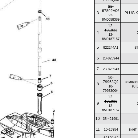
79953Q04
22-
67892A06
3
PLUG KI
22-
8M0058389
12-
191833
4
12-
8M0187157
5
в
822244A1
6
23-823944
7
23-823943
10-
79953Q2
комплек
8
(0.
10-
79953Q04
12-
191833
9
12-
8M0187157
10
35-421991
11
винт 
10-13954