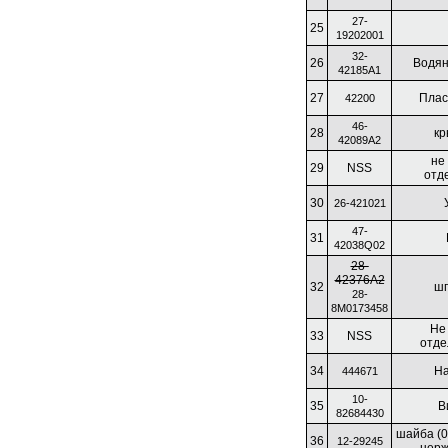
27-
25
19202001
32-
26
Водян
42185A1
27
Плас
42200
46-
28
кр
42089A2
не
29
NSS
отд
30
26-421021
47-
31
42038Q02
28-
42376A2
32
шп
28-
8M0173458
Не
33
NSS
отде
34
Н
444671
10-
35
В
82684430
шайба (0.
36
12-29245