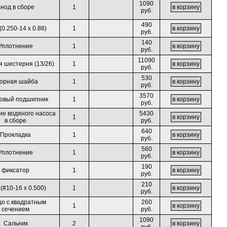
1090
нод в сборе
1
руб.
490
(0.250-14 x 0.88)
1
руб.
140
Уплотнение
1
руб.
11090
 шестерня (13/26)
1
руб.
530
орная шайба
1
руб.
3570
овый подшипник
1
руб.
ие водяного насоса
5430
1
в сборе
руб.
640
Прокладка
1
руб.
560
Уплотнение
1
руб.
190
фиксатор
1
руб.
210
(#10-16 x 0.500)
1
руб.
цо с квадратным
260
1
сечением
руб.
1090
Сальник
2