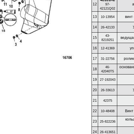
42121A2
12
а
97-
42121Q02
13
винт 
10-13954
14
26-42133
43-
15
ведущая
8219251
16
уп
12-41369
17
ролик
31-22756
основан
46-
18
42040T5
19
27-192043
20
26-33613
21
42375
22
Винт 
10-48408
коль
23
25-822236
24
26-413651