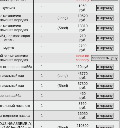
авеющая сталь
запросу
1950
кулачок
1
руб.
ал механизма
19520
1
(Long)
лючения передач
руб.
ал механизма
13310
1
(Short)
лючения передач
руб.
(М6), нержавеющая
210
1
сталь
руб.
2790
муфта
1
руб.
ий вал механизма
цена по
1
лючения передач
запросу
ая стопорная шайба
1
110 руб.
43770
тикальный вал
1
(Long)
руб.
37300
тикальный вал
1
(Short)
руб.
460
орная шайба
1
руб.
8760
ительный комплект
1
руб.
16950
т водяного насоса
1
руб.
OUSING ASSEMBLY,
210890
e (2.60 Inch/102 mm
1
(Short)