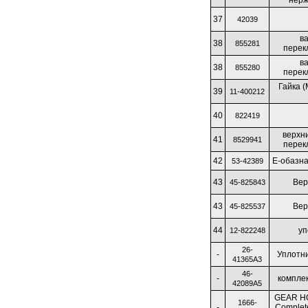
нерж
37
42039
в
38
855281
перек
в
38
855280
перек
Гайка 
39
11-400212
40
822419
верхн
41
8529941
перек
42
Е-обазн
53-42389
43
Вер
45-825843
43
Вер
45-825537
44
уп
12-822248
26-
-
Уплотн
41365A3
46-
-
комплек
42089A5
GEAR H
1666-
-
Complet