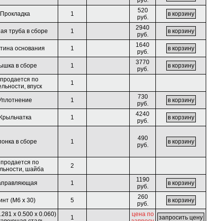
руб.
520
Прокладка
1
руб.
2940
ая труба в сборе
1
руб.
1640
тина основания
1
руб.
3770
ышка в сборе
1
руб.
 продается по
1
ельности, впуск
730
Уплотнение
1
руб.
4240
Крыльчатка
1
руб.
490
онка в сборе
1
руб.
 продается по
2
льности, шайба
1190
аправляющая
1
руб.
260
инт (М6 х 30)
5
руб.
281 x 0.500 x 0.060)
цена по
1