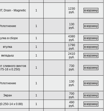
1230
T, Drain - Magnetic
1
руб.
130
Уплотнение
1
руб.
4380
тулка в сборе
1
руб.
1790
втулка
1
руб.
2410
вкладыш
1
руб.
т сливного винтов
730
1
375-16 x 0.250)
руб.
130
Уплотнение
1
руб.
700
Экран
1
руб.
490
(0.250-14 x 0.88)
1
руб.