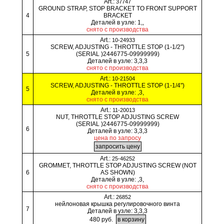
Art.:
37747
GROUND STRAP, STOP BRACKET TO FRONT SUPPORT
4
BRACKET
Деталей в узле: 1,,
снято с производства
Art.:
10-24933
SCREW, ADJUSTING - THROTTLE STOP (1-1/2")
5
(SERIAL )2446775-09999999)
Деталей в узле: 3,3,3
снято с производства
Art.:
10-21504
SCREW, ADJUSTING - THROTTLE STOP (1-1/4")
5
Деталей в узле: ,3,
снято с производства
Art.:
11-20013
NUT, THROTTLE STOP ADJUSTING SCREW
(SERIAL )2446775-09999999)
6
Деталей в узле: 3,3,3
цена по запросу
Art.:
25-46252
GROMMET, THROTTLE STOP ADJUSTING SCREW (NOT
6
AS SHOWN)
Деталей в узле: ,3,
снято с производства
Art.:
26852
нейлоновая крышка регулировочного винта
7
Деталей в узле: 3,3,3
480 руб.