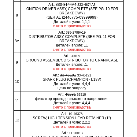
Art.:
333-3144A4
333-4674A3
IGNITION DRIVER ASSY, COMPLETE (SEE PG. 10 FOR
BREAKDOWN)
8
(SERIAL )2446775-09999999)
Деталей в узле: 1,1,1
снято с производства
Art.:
393-2799A19
DISTRIBUTOR ASSY, COMPLETE (SEE PG. 11 FOR
8A
BREAKDOWN)
Деталей в узле: ,1,
снято с производства
Art.:
30109
GROUND ASSEMBLY, DISTRIBUTOR TO CRANKCASE
9
Деталей в узле: ,1,
снято с производства
Art.:
33-45191
33-45191
SPARK PLUG (CHAMPION - L19V)
10
Деталей в узле: 4,4,4
цена по запросу
Art.:
46281
63319
фиксатор проводов высокого напряжения
11
Деталей в узле: 4,4,4
снято с производства
Art.:
10-46378
SCREW, HIGH TENSION LEAD RETAINER (1")
12
Деталей в узле: 2,2,2
снято с производства
Art.:
11-20013