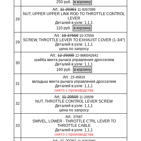
250 руб.
Art.:
11-20361
11-8267089
NUT, UPPER UPPER LINK ROD TO THROTTLE CONTROL
LEVER
28
Деталей в узле: 1,1,1
110 руб.
Art.:
10-37559
10-37559
SCREW, THROTTLE LEVER TO EXHAUST COVER (1-3/4")
29
Деталей в узле: 1,1,1
цена по запросу
Art.:
12-29395
12-8M0042641
шайба винта рычага управления дросселем
30
Деталей в узле: 1,1,1
160 руб.
Art.:
23-45818
вкладыш винта рычага управления дросселем
31
Деталей в узле: 1,1,1
снято с производства
Art.:
11-20509
11-20509
NUT, THROTTLE CONTROL LEVER SCREW
32
Деталей в узле: 1,1,1
цена по запросу
Art.:
37587
SWIVEL, LOWER - THROTTLE CTRL LEVER TO
33
THROTTLE CABLE
Деталей в узле: 1,1,1
снято с производства