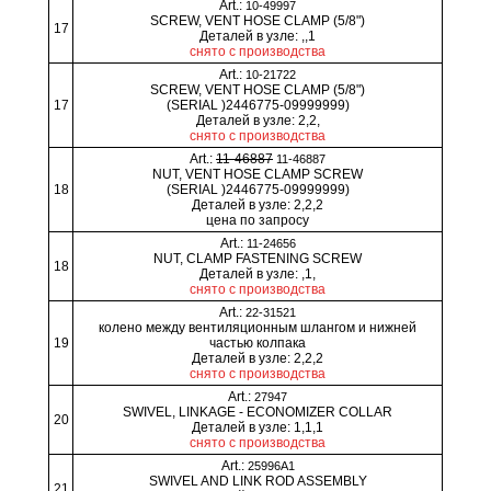
Art.:
10-49997
SCREW, VENT HOSE CLAMP (5/8")
17
Деталей в узле: ,,1
снято с производства
Art.:
10-21722
SCREW, VENT HOSE CLAMP (5/8")
17
(SERIAL )2446775-09999999)
Деталей в узле: 2,2,
снято с производства
Art.:
11-46887
11-46887
NUT, VENT HOSE CLAMP SCREW
18
(SERIAL )2446775-09999999)
Деталей в узле: 2,2,2
цена по запросу
Art.:
11-24656
NUT, CLAMP FASTENING SCREW
18
Деталей в узле: ,1,
снято с производства
Art.:
22-31521
колено между вентиляционным шлангом и нижней
19
частью колпака
Деталей в узле: 2,2,2
снято с производства
Art.:
27947
SWIVEL, LINKAGE - ECONOMIZER COLLAR
20
Деталей в узле: 1,1,1
снято с производства
Art.:
25996A1
SWIVEL AND LINK ROD ASSEMBLY
21