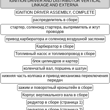
IGNITION DRIVER AND DISTRIBUTOR VERTICAL
LINKAGE AND EXTERNA
IGNITION DRIVER ASSEMBLY, COMPLETE
распределитель в сборе
стартер, соленоид стартера, выпрямитель и жгут
проводов
привод карбюратора и соленоид воздушной заслонки
Карбюратор в сборе
Топливный насос и топливопровод в сборе
блок цилиндров и картер
коленчатый вал, поршень и шатун
нижняя часть колпака и привод механизма переключения
передач
зажим и поворотный кронштейн в сборе
Корпус вертикального вала в сборе
редуктор в сборе (страница 1)
редуктор в сборе (страница 2)