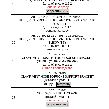
NUT, HIGH TENSION LEAD RETAINER SCREW
Деталей в узле: 2,2,2
13
цена по запросу
Art.:
32-52031
32-34395A1
32-99127109
HOSE, VENT - DISTRIBUTOR AND IGNITION DRIVER TO
14
ELBOW (11")
Деталей в узле: 1,1,1
цена по запросу
Art.:
32-49242
32-34395A1
32-99127109
HOSE, VENT - DISTRIBUTOR AND IGNITION DRIVER TO
15
ELBOW (15")
Деталей в узле: 1,1,1
цена по запросу
Art.:
54-49218
CLAMP, VENT HOSE TO FRONT SUPORT BRACKET
16
(SERIAL )2446775-09999999)
Деталей в узле: 2,2,2
снято с производства
Art.:
54-22875
CLAMP, VENT HOSE TO FRONT SUPPORT BRACKET
16
Деталей в узле: ,1,
480 руб.
Art.:
10-29072
SCREW, VENT HOSE CLAMP
Деталей в узле: ,1,
17
цена по запросу