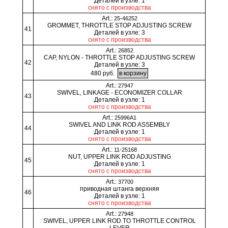
Деталей в узле: 1
снято с производства
Art.:
25-46252
GROMMET, THROTTLE STOP ADJUSTING SCREW
41
Деталей в узле: 3
снято с производства
Art.:
26852
CAP, NYLON - THROTTLE STOP ADJUSTING SCREW
42
Деталей в узле: 3
480 руб.
Art.:
27947
SWIVEL, LINKAGE - ECONOMIZER COLLAR
43
Деталей в узле: 1
снято с производства
Art.:
25996A1
SWIVEL AND LINK ROD ASSEMBLY
44
Деталей в узле: 1
снято с производства
Art.:
11-25168
NUT, UPPER LINK ROD ADJUSTING
45
Деталей в узле: 1
снято с производства
Art.:
37700
приводная штанга верхняя
46
Деталей в узле: 1
снято с производства
Art.:
27948
SWIVEL, UPPER LINK ROD TO THROTTLE CONTROL
LEVER