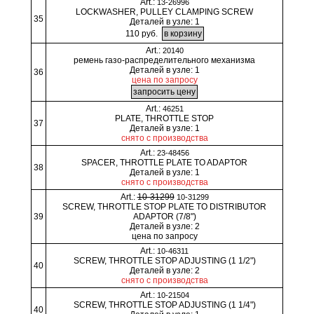
Art.:
13-26996
LOCKWASHER, PULLEY CLAMPING SCREW
35
Деталей в узле: 1
110 руб.
Art.:
20140
ремень газо-распределительного механизма
Деталей в узле: 1
36
цена по запросу
Art.:
46251
PLATE, THROTTLE STOP
37
Деталей в узле: 1
снято с производства
Art.:
23-48456
SPACER, THROTTLE PLATE TO ADAPTOR
38
Деталей в узле: 1
снято с производства
Art.:
10-31299
10-31299
SCREW, THROTTLE STOP PLATE TO DISTRIBUTOR
39
ADAPTOR (7/8")
Деталей в узле: 2
цена по запросу
Art.:
10-46311
SCREW, THROTTLE STOP ADJUSTING (1 1/2")
40
Деталей в узле: 2
снято с производства
Art.:
10-21504
SCREW, THROTTLE STOP ADJUSTING (1 1/4")
40