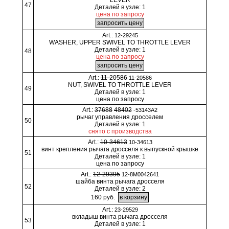
47
Деталей в узле: 1
цена по запросу
Art.:
12-29245
WASHER, UPPER SWIVEL TO THROTTLE LEVER
Деталей в узле: 1
48
цена по запросу
Art.:
11-20586
11-20586
NUT, SWIVEL TO THROTTLE LEVER
49
Деталей в узле: 1
цена по запросу
Art.:
37688
48402
-53143A2
рычаг управления дросселем
50
Деталей в узле: 1
снято с производства
Art.:
10-34613
10-34613
винт крепления рычага дросселя к выпускной крышке
51
Деталей в узле: 1
цена по запросу
Art.:
12-29395
12-8M0042641
шайба винта рычага дросселя
52
Деталей в узле: 2
160 руб.
Art.:
23-29529
вкладыш винта рычага дросселя
53
Деталей в узле: 1