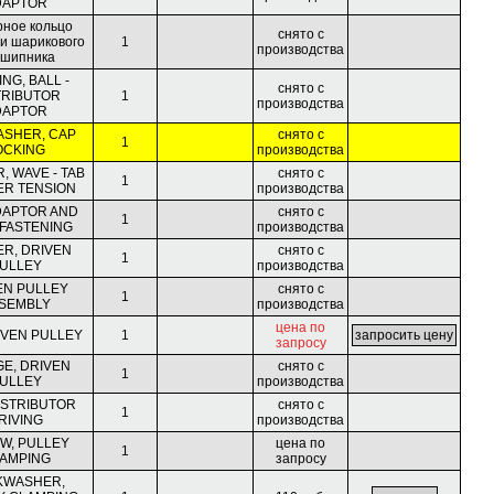
DAPTOR
рное кольцо
снято с
и шарикового
1
производства
шипника
NG, BALL -
снято с
TRIBUTOR
1
производства
DAPTOR
ASHER, CAP
снято с
1
OCKING
производства
, WAVE - TAB
снято с
1
R TENSION
производства
DAPTOR AND
снято с
1
 FASTENING
производства
R, DRIVEN
снято с
1
ULLEY
производства
EN PULLEY
снято с
1
SEMBLY
производства
цена по
RIVEN PULLEY
1
запросу
E, DRIVEN
снято с
1
ULLEY
производства
DISTRIBUTOR
снято с
1
RIVING
производства
W, PULLEY
цена по
1
AMPING
запросу
KWASHER,