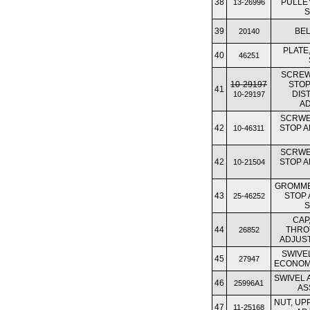
38
PULLE
13-26996
39
BEL
20140
PLATE
40
46251
SCREW
10-29197
STOP
41
DIS
10-29197
A
SCRWE
42
STOP A
10-46311
SCRWE
42
STOP A
10-21504
GROMME
43
STOP 
25-46252
CAP
44
THRO
26852
ADJUS
SWIVEL
45
27947
ECONOM
SWIVEL 
46
25996A1
AS
NUT, UP
47
11-25168