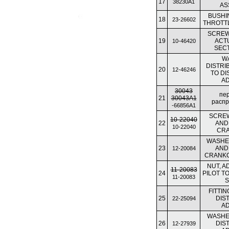
17
38230A1
AS
BUSHI
18
23-26602
THROTT
SCREW
19
ACT
10-46420
SEC
W
DISTRI
20
12-46246
TO DI
A
30043
пе
21
30043A1
расп
-66856A1
SCREW
10-22040
22
AND
10-22040
CR
WASHE
23
AND
12-20084
CRANK
NUT, A
11-20083
24
PILOT T
11-20083
FITTIN
25
DIS
22-25094
A
WASHER
26
DIS
12-27939