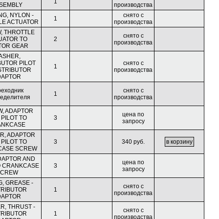
1
SEMBLY
производства
NG, NYLON -
снято с
1
LE ACTUATOR
производства
, THROTTLE
снято с
UATOR TO
2
производства
TOR GEAR
ASHER,
BUTOR PILOT
снято с
1
STRIBUTOR
производства
DAPTOR
реходник
снято с
1
ределителя
производства
, ADAPTOR
цена по
 PILOT TO
3
запросу
ANKCASE
R, ADAPTOR
 PILOT TO
3
340 руб.
CASE SCREW
DAPTOR AND
цена по
O CRANKCASE
3
запросу
SCREW
G, GREASE -
снято с
TRIBUTOR
1
производства
DAPTOR
, THRUST -
снято с
TRIBUTOR
1
производства