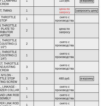
Y CLAMPING
1
110 руб.
SCREW
цена по
T, TMING
1
запросу
, THROTTLE
снято с
1
STOP
производства
, THROTTLE
 PLATE TO
цена по
2
TRIBUTOR
запросу
DAPTOR
, THROTTLE
снято с
DJUSTING (1
2
производства
1/2")
, THROTTLE
снято с
DJUSTING (1
1
производства
1/4")
T, THROTTLE
снято с
ADJUSTING
3
производства
SCREW
, NYLON -
TTLE STOP
3
480 руб.
TING SCREW
, LINKAGE -
снято с
1
IZER COLLAR
производства
AND LINK ROD
снято с
1
SEMBLY
производства
PER LINK ROD
снято с
1