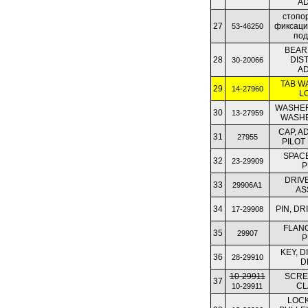
A
стопо
27
фиксаци
53-46250
под
BEARI
28
DIS
30-20066
A
TAB W
29
14-27960
L
WASHER
30
13-27959
WASHE
CAP, A
31
27955
PILOT
SPACE
32
23-29909
P
DRIV
33
29906A1
AS
34
PIN, D
17-29908
FLANG
35
29907
P
KEY, 
36
28-29910
D
10-29911
SCRE
37
CL
10-29911
LOC