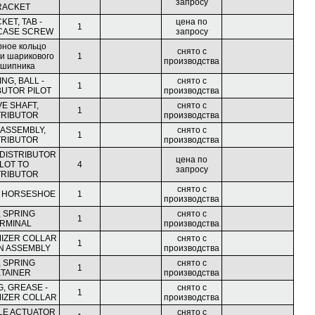
запросу
RACKET
KET, TAB -
цена по
1
CASE SCREW
запросу
рное кольцо
снято с
и шарикового
1
производства
шипника
NG, BALL -
снято с
1
BUTOR PILOT
производства
VE SHAFT,
снято с
1
TRIBUTOR
производства
 ASSEMBLY,
снято с
1
TRIBUTOR
производства
DISTRIBUTOR
цена по
ILOT TO
4
запросу
TRIBUTOR
снято с
, HORSESHOE
1
производства
, SPRING
снято с
1
RMINAL
производства
IZER COLLAR
снято с
1
N ASSEMBLY
производства
, SPRING
снято с
1
TAINER
производства
G, GREASE -
снято с
1
IZER COLLAR
производства
LE ACTUATOR
снято с