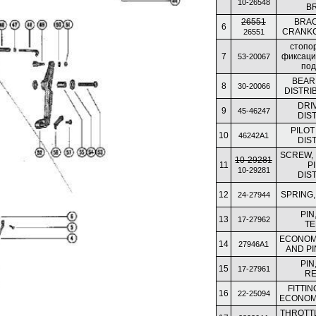
10-26548
B
26551
BRAC
6
CRANK
26551
стопо
7
фиксаци
53-20067
под
BEARI
8
30-20066
DISTRI
DRI
9
45-46247
DIS
PILOT
10
46242A1
DIS
SCREW, 
10-29281
11
P
10-29281
DIS
12
SPRING
24-27944
PIN
13
17-27962
TE
ECONOM
14
27946A1
AND PI
PIN
15
17-27961
RE
FITTIN
16
22-25094
ECONOM
THROTT