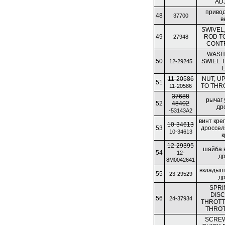
AD
приво
48
37700
в
SWIVEL
49
ROD T
27948
CONT
WASH
50
SWIEL 
12-29245
11-20586
NUT, U
51
TO THR
11-20586
37688
рычаг
52
48402
др
-53143A2
винт кре
10-34613
53
дроссел
10-34613
к
12-29395
шайба 
54
12-
д
8M0042641
вкладыш
55
23-29529
д
SPRI
DISC
56
24-37934
THROTT
THROT
SCREW