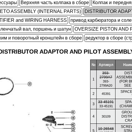
ессуары
Верхняя часть колпака в сборе
Колпак и передн
ETO ASSEMBLY (INTERNAL PARTS)
DISTRIBUTOR ADAP
IFIER and WIRING HARNESS
привод карбюратора и соле
оленчатый вал, поршень и шатун
OVERSIZE PISTON AND 
жим и поворотный кронштейн в сборе
редуктор в сборе (ст
DISTRIBUTOR ADAPTOR AND PILOT ASSEMBL
№
Артикул
Наим
393-
DIS
2799A7
ASSEMBL
1
(FOR 
393-
SEE 
2799A20
SPACE
2
45391
33-45191
SPA
3
(CHAMP
33-45191
GROU
4
DISTR
30109
CR
SCRE
10-26548
5
STRA