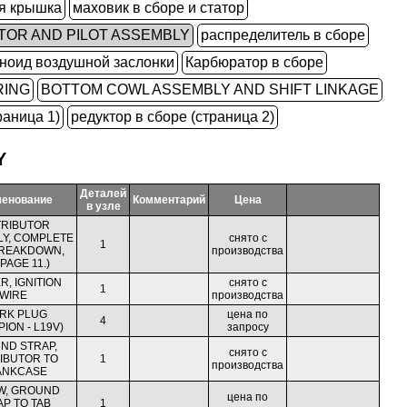
яя крышка
маховик в сборе и статор
TOR AND PILOT ASSEMBLY
распределитель в сборе
ноид воздушной заслонки
Карбюратор в сборе
RING
BOTTOM COWL ASSEMBLY AND SHIFT LINKAGE
раница 1)
редуктор в сборе (страница 2)
Y
Деталей
енование
Комментарий
Цена
в узле
TRIBUTOR
Y, COMPLETE
снято с
1
BREAKDOWN,
производства
PAGE 11.)
R, IGNITION
снято с
1
WIRE
производства
RK PLUG
цена по
4
ION - L19V)
запросу
ND STRAP,
снято с
IBUTOR TO
1
производства
ANKCASE
W, GROUND
цена по
P TO TAB
1