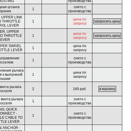
JUSTING
производства
дная штанга
снято с
1
ерхняя
производства
, UPPER LINK
цена по
O THROTTLE
1
запросу
ROL LEVER
ER, UPPER
цена по
TO THROTTLE
1
запросу
LEVER
PPER SWIVEL
цена по
1
OTTLE LEVER
запросу
 управления
снято с
1
осселем
производства
пления рычага
цена по
я к выпускной
1
запросу
рышке
винта рычага
2
160 руб.
росселя
 винта рычага
снято с
1
росселя
производства
NG, QUICK
ONNECT -
снято с
1
LE CABLE TO
производства
TLE LEVER
, ANCHOR -