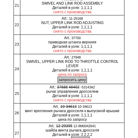
SWIVEL AND LINK ROD ASSEMBLY
21
Деталей в узле: 1,1,1,1
снято с производства
Art.:
11-25168
NUT, UPPER LINK ROD ADJUSTING
22
Деталей в узле: 1,1,1,1
снято с производства
Art.:
37700
приводная штанга верхняя
23
Деталей в узле: 1,1,1,1
снято с производства
Art.:
27948
SWIVEL, UPPER LINK ROD TO THROTTLE CONTROL
LEVER
24
Деталей в узле: 1,1,1,1
цена по запросу
Art.:
37688
48402
-53143A2
рычаг управления дросселем
25
Деталей в узле: 1,1,1,1
снято с производства
Art.:
10-34613
10-34613
винт крепления рычага дросселя к выпускной крышке
26
Деталей в узле: 1,1,1,1
цена по запросу
Art.:
12-29395
12-8M0042641
шайба винта рычага дросселя
27
Деталей в узле: 2,2,2,2