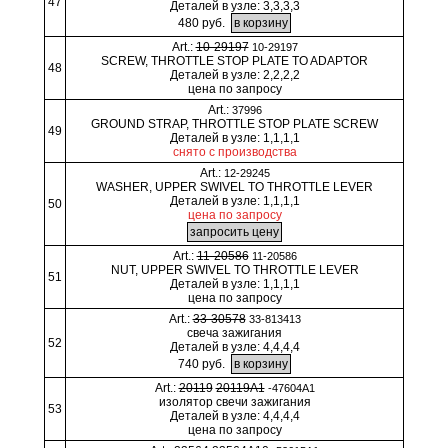
47
Деталей в узле: 3,3,3,3
480 руб.
Art.:
10-29197
10-29197
SCREW, THROTTLE STOP PLATE TO ADAPTOR
48
Деталей в узле: 2,2,2,2
цена по запросу
Art.:
37996
GROUND STRAP, THROTTLE STOP PLATE SCREW
49
Деталей в узле: 1,1,1,1
снято с производства
Art.:
12-29245
WASHER, UPPER SWIVEL TO THROTTLE LEVER
Деталей в узле: 1,1,1,1
50
цена по запросу
Art.:
11-20586
11-20586
NUT, UPPER SWIVEL TO THROTTLE LEVER
51
Деталей в узле: 1,1,1,1
цена по запросу
Art.:
33-30578
33-813413
свеча зажигания
52
Деталей в узле: 4,4,4,4
740 руб.
Art.:
20119
20119A1
-47604A1
изолятор свечи зажигания
53
Деталей в узле: 4,4,4,4
цена по запросу