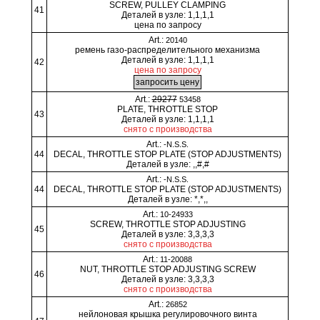
SCREW, PULLEY CLAMPING
41
Деталей в узле: 1,1,1,1
цена по запросу
Art.:
20140
ремень газо-распределительного механизма
Деталей в узле: 1,1,1,1
42
цена по запросу
Art.:
29277
53458
PLATE, THROTTLE STOP
43
Деталей в узле: 1,1,1,1
снято с производства
Art.:
-N.S.S.
44
DECAL, THROTTLE STOP PLATE (STOP ADJUSTMENTS)
Деталей в узле: ,,#,#
Art.:
-N.S.S.
44
DECAL, THROTTLE STOP PLATE (STOP ADJUSTMENTS)
Деталей в узле: *,*,,
Art.:
10-24933
SCREW, THROTTLE STOP ADJUSTING
45
Деталей в узле: 3,3,3,3
снято с производства
Art.:
11-20088
NUT, THROTTLE STOP ADJUSTING SCREW
46
Деталей в узле: 3,3,3,3
снято с производства
Art.:
26852
нейлоновая крышка регулировочного винта