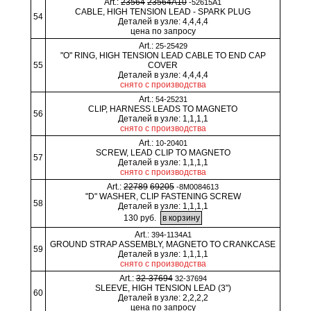
Art.:
23564
23564A10
-52615A1
CABLE, HIGH TENSION LEAD - SPARK PLUG
54
Деталей в узле: 4,4,4,4
цена по запросу
Art.:
25-25429
"O" RING, HIGH TENSION LEAD CABLE TO END CAP
55
COVER
Деталей в узле: 4,4,4,4
снято с производства
Art.:
54-25231
CLIP, HARNESS LEADS TO MAGNETO
56
Деталей в узле: 1,1,1,1
снято с производства
Art.:
10-20401
SCREW, LEAD CLIP TO MAGNETO
57
Деталей в узле: 1,1,1,1
снято с производства
Art.:
22789
69205
-8M0084613
"D" WASHER, CLIP FASTENING SCREW
58
Деталей в узле: 1,1,1,1
130 руб.
Art.:
394-1134A1
GROUND STRAP ASSEMBLY, MAGNETO TO CRANKCASE
59
Деталей в узле: 1,1,1,1
снято с производства
Art.:
32-37694
32-37694
SLEEVE, HIGH TENSION LEAD (3")
60
Деталей в узле: 2,2,2,2
цена по запросу