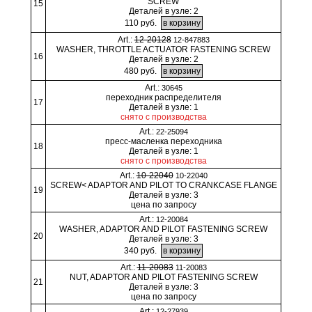
SCREW
15
Деталей в узле: 2
110 руб.
Art.:
12-20128
12-847883
WASHER, THROTTLE ACTUATOR FASTENING SCREW
16
Деталей в узле: 2
480 руб.
Art.:
30645
переходник распределителя
17
Деталей в узле: 1
снято с производства
Art.:
22-25094
пресс-масленка переходника
18
Деталей в узле: 1
снято с производства
Art.:
10-22040
10-22040
SCREW< ADAPTOR AND PILOT TO CRANKCASE FLANGE
19
Деталей в узле: 3
цена по запросу
Art.:
12-20084
WASHER, ADAPTOR AND PILOT FASTENING SCREW
20
Деталей в узле: 3
340 руб.
Art.:
11-20083
11-20083
NUT, ADAPTOR AND PILOT FASTENING SCREW
21
Деталей в узле: 3
цена по запросу
Art.:
12-27939