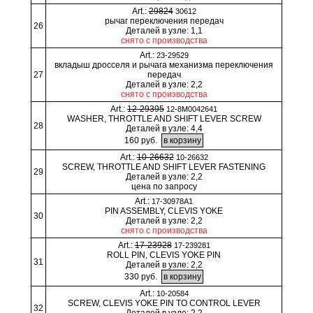
Art.:
29824
30612
рычаг переключения передач
26
Деталей в узле: 1,1
снято с производства
Art.:
23-29529
вкладыш дросселя и рычага механизма переключения
27
передач
Деталей в узле: 2,2
снято с производства
Art.:
12-29395
12-8M0042641
WASHER, THROTTLE AND SHIFT LEVER SCREW
28
Деталей в узле: 4,4
160 руб.
Art.:
10-26632
10-26632
SCREW, THROTTLE AND SHIFT LEVER FASTENING
29
Деталей в узле: 2,2
цена по запросу
Art.:
17-30978A1
PIN ASSEMBLY, CLEVIS YOKE
30
Деталей в узле: 2,2
снято с производства
Art.:
17-23928
17-239281
ROLL PIN, CLEVIS YOKE PIN
31
Деталей в узле: 2,2
330 руб.
Art.:
10-20584
SCREW, CLEVIS YOKE PIN TO CONTROL LEVER
32