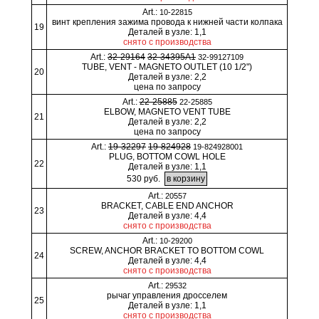
Art.:
10-22815
винт крепления зажима провода к нижней части колпака
19
Деталей в узле: 1,1
снято с производства
Art.:
32-29164
32-34395A1
32-99127109
TUBE, VENT - MAGNETO OUTLET (10 1/2")
20
Деталей в узле: 2,2
цена по запросу
Art.:
22-25885
22-25885
ELBOW, MAGNETO VENT TUBE
21
Деталей в узле: 2,2
цена по запросу
Art.:
19-32297
19-824928
19-824928001
PLUG, BOTTOM COWL HOLE
22
Деталей в узле: 1,1
530 руб.
Art.:
20557
BRACKET, CABLE END ANCHOR
23
Деталей в узле: 4,4
снято с производства
Art.:
10-29200
SCREW, ANCHOR BRACKET TO BOTTOM COWL
24
Деталей в узле: 4,4
снято с производства
Art.:
29532
рычаг управления дросселем
25
Деталей в узле: 1,1
снято с производства