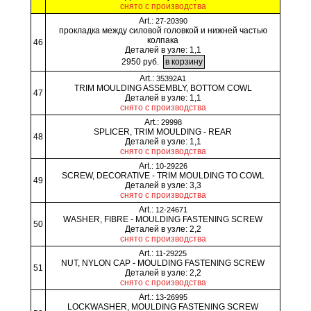
снято с производства
Art.:
27-20390
прокладка между силовой головкой и нижней частью
колпака
46
Деталей в узле: 1,1
2950 руб.
Art.:
35392A1
TRIM MOULDING ASSEMBLY, BOTTOM COWL
47
Деталей в узле: 1,1
снято с производства
Art.:
29998
SPLICER, TRIM MOULDING - REAR
48
Деталей в узле: 1,1
снято с производства
Art.:
10-29226
SCREW, DECORATIVE - TRIM MOULDING TO COWL
49
Деталей в узле: 3,3
снято с производства
Art.:
12-24671
WASHER, FIBRE - MOULDING FASTENING SCREW
50
Деталей в узле: 2,2
снято с производства
Art.:
11-29225
NUT, NYLON CAP - MOULDING FASTENING SCREW
51
Деталей в узле: 2,2
снято с производства
Art.:
13-26995
LOCKWASHER, MOULDING FASTENING SCREW