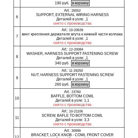
190 руб.
Art.:
26552
SUPPORT, EXTERNAL WIRING HARNESS
6
Деталей в узле: ,1
снято с производства
Art.:
10-20639
винт крепления держателя жгута к нижней части колпака
7
Деталей в узле: ,1
снято с производства
Art.:
12-20084
WASHER, HARNESS SUPPORT FASTENING SCREW
8
Деталей в узле: ,1
340 руб.
Art.:
11-29250
NUT, HARNESS SUPPORT FASTENING SCREW
9
Деталей в узле: ,1
260 руб.
Art.:
23760
BAFFLE, BOTTOM COWL
10
Деталей в узле: 1,1
снято с производства
Art.:
10-21106
SCREW, BAFLE TO BOTTOM COWL
11
Деталей в узле: 3,3
снято с производства
Art.:
30999
BRACKET, LOCK KNOB - COWL FRONT COVER
12