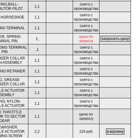
ING,BALL-
снято с
1,1
BUTOR PILOT
производства
снято с
, HORSESHOE
1,1
производства
снято с
ING TERMINAL
1,1
производства
R, SPRING
цена по
1,
MINAL PIN
запросу
RING TERMINAL
снято с
,1
PIN
производства
IZER COLLAR
снято с
1,1
IN ASSEMBLY
производства
снято с
RING RETAINER
1,1
производства
NG, GREASE-
снято с
1,1
IZER COLLAR
производства
LE ACTUATOR
снято с
1,1
SEMBLY
производства
NG, NYLON-
снято с
1,1
LE ACTUATOR
производства
, THROTTLE
цена по
R TO SECTOR
1,1
запросу
GEAR
KWASHER,
LE ACTUATOR
2,2
110 руб.
NING SCREW