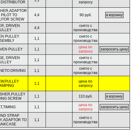
1,1
O DISTRIBUTOR
запросу
HER,ADAPTOR
 PILOT TO
4,4
90 руб.
BUTOR SCREW
ER, DRIVEN
снято с
4,4
ULLEY
производства
EN PULLEY
снято с
1,1
SEMBLY
производства
цена по
IVEN PULLEY
1,1
запросу
GE, DRIVEN
снято с
1,1
ULLEY
производства
снято с
NETO DRIVING
1,1
производства
W,PULLEY
цена по
1,1
AMPING
запросу
SHER,PULLEY
1,1
110 руб.
ING SCREW
цена по
T,TIMING
1,1
запросу
ND STRAP
снято с
Y, ADAPTOR TO
1,1
производства
ANKCASE