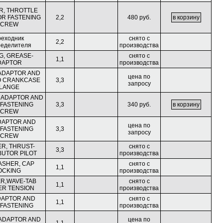
, THROTTLE
R FASTENING
2,2
480 руб.
SCREW
реходник
снято с
2,2
ределителя
производства
NG, GREASE-
снято с
1,1
DAPTOR
производства
ADAPTOR AND
цена по
O CRANKCASE
3,3
запросу
LANGE
 ADAPTOR AND
 FASTENING
3,3
340 руб.
SCREW
ADAPTOR AND
цена по
 FASTENING
3,3
запросу
SCREW
R, THRUST-
снято с
3,3
BUTOR PILOT
производства
ASHER, CAP
снято с
1,1
OCKING
производства
R,WAVE-TAB
снято с
1,1
R TENSION
производства
DAPTOR AND
снято с
1,1
 FASTENING
производства
ADAPTOR AND
цена по