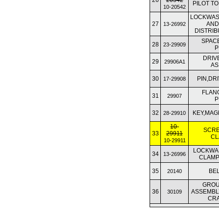
26
20542
PILOT T
10-20542
LOCKWAS
27
AND
13-26992
DISTRI
SPAC
28
23-29909
P
DRIV
29
29906A1
AS
30
PIN,DR
17-29908
FLAN
31
29907
P
32
KEY,MAG
28-29910
10-
SCRE
33
29911
CL
10-29911
LOCKWA
34
13-26996
CLAMP
35
BEL
20140
GROU
36
ASSEMBL
30109
CR