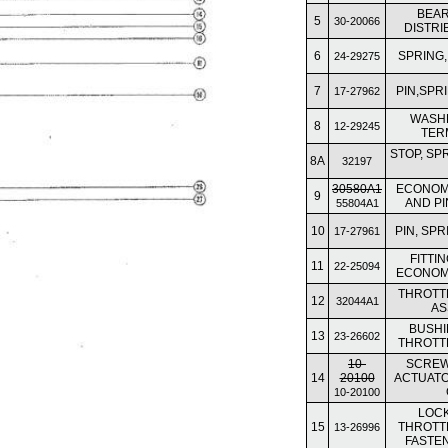
BEAR
5
30-20066
DISTRI
6
SPRING
24-29275
7
PIN,SPR
17-27962
WASHE
8
12-29245
TER
STOP, SP
8A
32197
30580A1
ECONOM
9
AND P
55804A1
10
PIN, SP
17-27961
FITTI
11
22-25094
ECONOM
THROTT
12
32044A1
AS
BUSHI
13
23-26602
THROTT
10-
SCREW
14
20100
ACTUATO
10-20100
LOC
15
THROTT
13-26996
FASTE