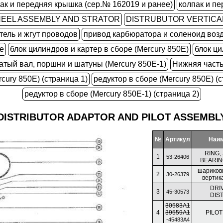
ак и передняя крышка (сер.№ 162019 и ранее)
колпак и п
EEL ASSEMBLY AND STRATOR
DISTRUBUTOR VERTICAL
тель и жгут проводов
привод карбюратора и соленоид воз
е
блок цилиндров и картер в сборе (Mercury 850E)
блок ци
атый вал, поршни и шатуны (Mercury 850E-1)
Нижняя часть
cury 850E) (страница 1)
редуктор в сборе (Mercury 850E) (с
редуктор в сборе (Mercury 850E-1) (страница 2)
DISTRIBUTOR ADAPTOR AND PILOT ASSEMBL
№
Артикул
Наим
RING,
1
53-26406
BEARIN
шариков
2
30-26379
вертик
DRI
3
45-30573
DIS
30583A1
4
39559A1
PILO
-45483A4