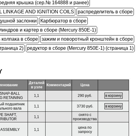
ередняя крышка (сер.№ 164888 и ранее)
 LINKAGE AND IGNITION COILS
распределитель в сборе
душной заслонки
Карбюратор в сборе
линдров и картер в сборе (Mercury 850E-1)
 колпака в сборе
зажим и поворотный кронштейн в сборе
траница 2)
редуктор в сборе (Mercury 850E-1) (страница 1)
Y
Деталей
енование
Комментарий
Цена
в узле
 SNAP-BALL
1,1
290 руб.
G RETAINING
ый подшипник
1,1
3730 руб.
ального вала
VE SHAFT,
снято с
1,1
TRIBUTOR
производства
цена по
T ASSEMBLY
1,1
запросу