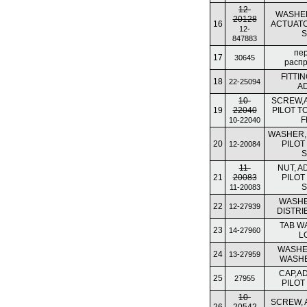
12-
WASHER
20128
16
ACTUATO
12-
847883
пе
17
30645
расп
FITTI
18
22-25094
A
10-
SCREW,
19
22040
PILOT T
F
10-22040
WASHER,
20
PILOT
12-20084
11-
NUT, 
21
20083
PILOT
11-20083
WASHE
22
12-27939
DISTRI
TAB W
23
14-27960
L
WASHE
24
13-27959
WASHE
CAP,A
25
27955
PILOT
10-
SCREW, 