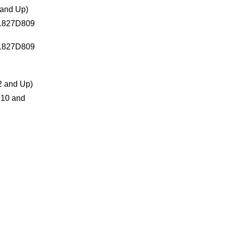
and Up)
1827D809
1827D809
 and Up)
10 and