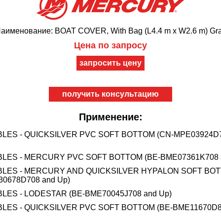
аименование: BOAT COVER, With Bag (L4.4 m x W2.6 m) Gr
Цена по запросу
получить консультацию
Применение:
BLES - QUICKSILVER PVC SOFT BOTTOM (CN-MPE03924D7
BLES - MERCURY PVC SOFT BOTTOM (BE-BME07361K708 
BLES - MERCURY AND QUICKSILVER HYPALON SOFT BO
0678D708 and Up)
BLES - LODESTAR (BE-BME70045J708 and Up)
BLES - QUICKSILVER PVC SOFT BOTTOM (BE-BME11670D8