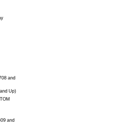
ay
08 and
and Up)
TTOM
09 and