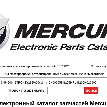
к пользоваться электронным каталогом MERCURY
Оплата и д
ЗАО "Моторсервис" авторизированный дилер "Mercury" и "Mercruiser"
→
→
9.9%20(4-STROKE)(232%20cc)
0H000058%20THRU%200H016909
Поиск по артикулу:
лектронный каталог запчастей Mercu