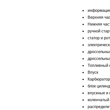
информаци
Верхняя час
Нижняя час
ручной стар
статор и ро
электричес
дроссельный
дроссельный
Топливный 
Впуск
Карбюратор
блок цилинд
впускные и
коленчатый
распредели