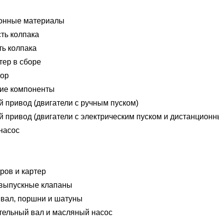
онные материалы
ть колпака
ть колпака
тер в сборе
тор
кие компоненты
 привод (двигатели с ручным пуском)
 привод (двигатели с электрическим пуском и дистанцион
насос
ров и картер
 выпускные клапаны
 вал, поршни и шатуны
тельный вал и масляный насос