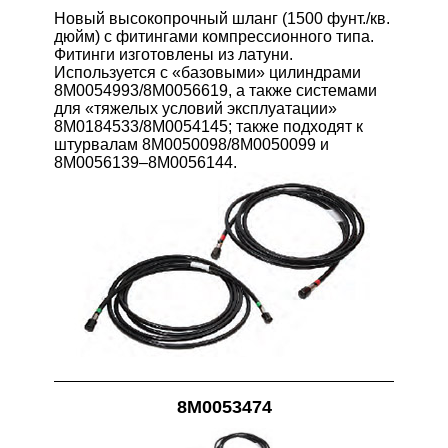
Новый высокопрочный шланг (1500 фунт./кв.
дюйм) с фитингами компрессионного типа.
Фитинги изготовлены из латуни.
Используется с «базовыми» цилиндрами
8M0054993/8M0056619, а также системами
для «тяжелых условий эксплуатации»
8M0184533/8M0054145; также подходят к
штурвалам 8M0050098/8M0050099 и
8M0056139–8M0056144.
8M0053474