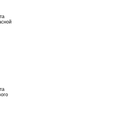
та
асной
та
вого