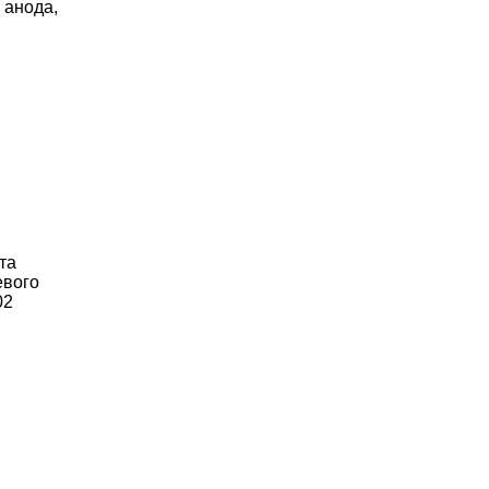
 анода,
та
евого
02