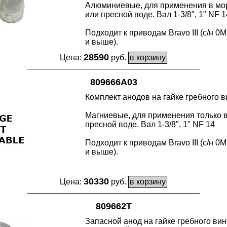
Алюминиевые, для применения в мо
или пресной воде. Вал 1-3/8", 1" NF 1
Подходит к приводам Bravo III (с/н 0
и выше).
28590
Цена:
руб.
809666A03
Комплект анодов на гайке гребного в
Магниевые, для применения только 
пресной воде. Вал 1-3/8", 1" NF 14
Подходит к приводам Bravo III (с/н 0
и выше).
30330
Цена:
руб.
809662T
Запасной анод на гайке гребного вин