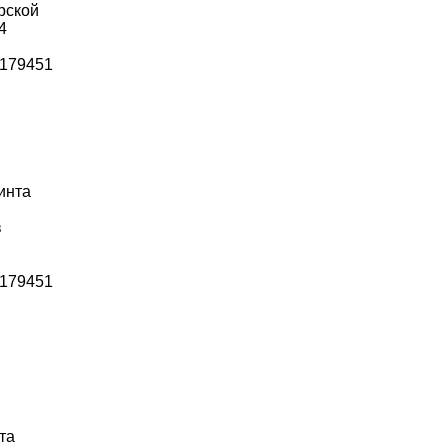
рской
4
M179451
инта
в
M179451
та