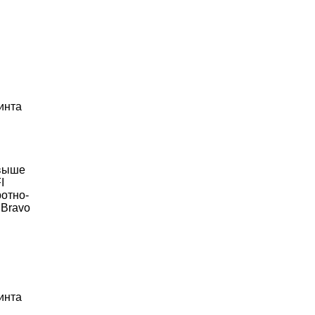
инта
 выше
I
ротно-
 Bravo
инта