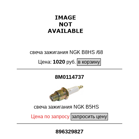
свеча зажигания NGK B8HS /68
1020
Цена:
руб.
8M0114737
свеча зажигания NGK B5HS
Цена по запросу
896329827