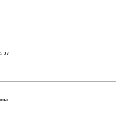
3.0 л
остью.